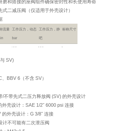
研磨和搭接的座阀组件确保密封性和长使用寿命
先式二减压阀（仅适用于外壳设计）
据
称流量
工作压力，动态
工作压力，静
标称尺寸
min
bar
吧
420
600
6
(与 SV)
 C、BBV 6（不含 SV）
/不带先式二压力释放阀 (SV) 的外壳设计
的外壳设计：SAE 1/2" 6000 psi 连接
V 的外壳设计：G 3/8" 连接
设计不可能有二次泄压阀