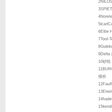
2
NILO
3
SPIE
4
Norel
5
Icar
IC
6
Elbe 
7
Tool-
8
Gutek
9
Delta
10
砂轮
11
BUR
报价
12
Faul
13
Erwi
14
hade
15
kend