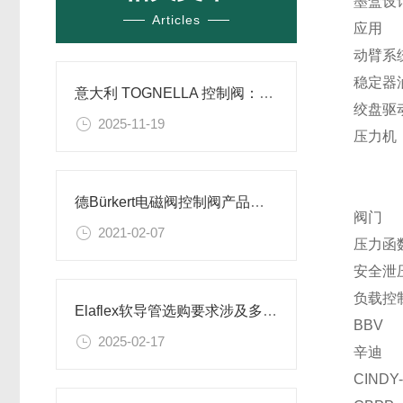
墨盒设计
Articles
应用
动臂系
稳定器
意大利 TOGNELLA 控制阀：技术特点与应用场景解析
绞盘驱
2025-11-19
压力机
德Bürkert电磁阀控制阀产品介绍
阀门
2021-02-07
压力函
安全泄
负载控
Elaflex软导管选购要求涉及多个方面
BBV
2025-02-17
辛迪
CINDY