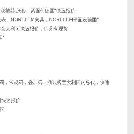
母，联轴器,胀套，紧固件
德国
*快速报价
定位表、NORELEM夹具，NORELEM平面表
德国
*
容
意大利
可快速报价，部分有现货
国
*
阀，常规阀，叠加阀，插装阀
意大利
国内总代，快速
国
快速报价
国