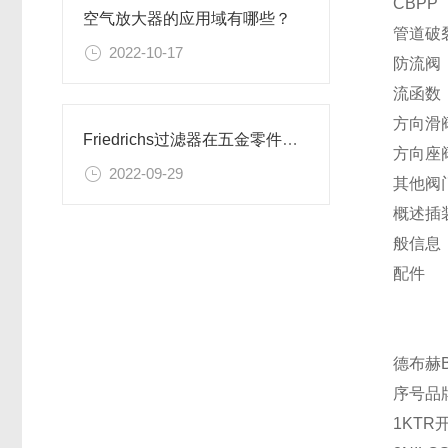
CBPP
空气放大器的应用域有哪些？
管道破
2022-10-17
防流阀
流函数
方向滑
Friedrichs过滤器在五金零件加工车间的应用
方向座
2022-09-29
其他阀
概述插
般信息
配件
德布赫Bu
序号
品
1
KTR