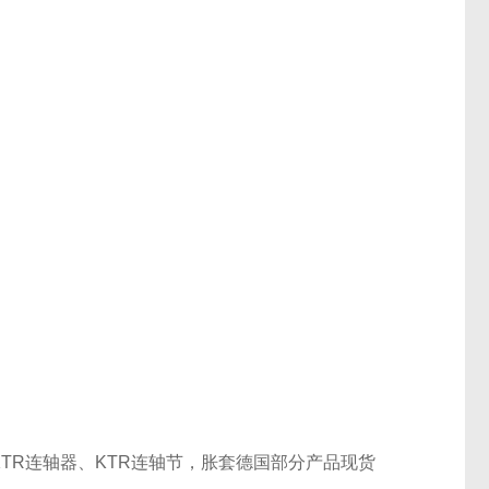
KTR连轴器、KTR连轴节，胀套
德国
部分产品现货