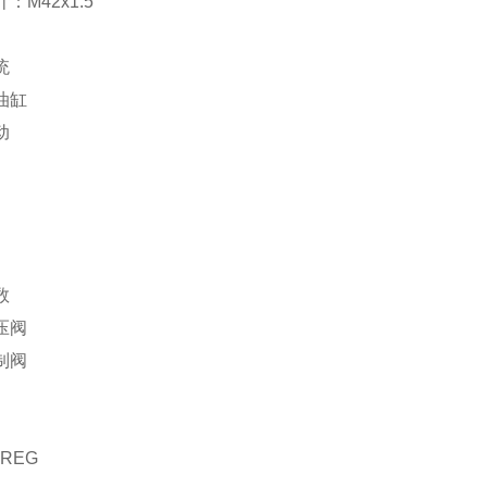
：M42x1.5
统
油缸
动
数
压阀
制阀
-REG