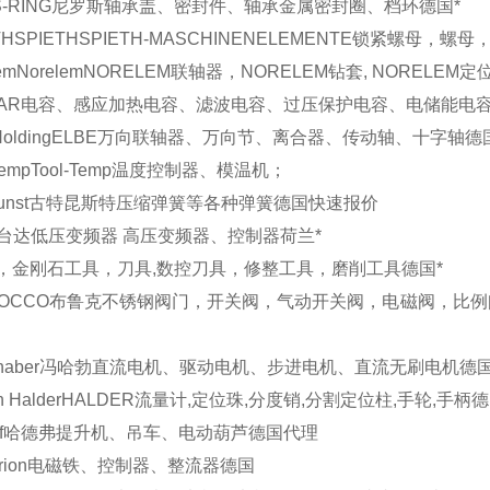
S-RING
尼罗斯
轴承盖、密封件、轴承金属密封圈、档环
德国
*
TH
SPIETH
SPIETH-MASCHINENELEMENTE锁紧螺母，螺
em
Norelem
NORELEM联轴器，NORELEM钻套, NORELEM
AR
电容、感应加热电容、滤波电容、过压保护电容、电储能电
Holding
ELBE
万向联轴器、万向节、离合器、传动轴、十字轴
德
Temp
Tool-Temp
温度控制器、模温机；
unst
古特昆斯特
压缩弹簧等各种弹簧
德国
快速报价
台达
低压变频器 高压变频器、控制器
荷兰
*
，金刚石工具，刀具,数控刀具，修整工具，磨削工具
德国
*
OCCO
布鲁克
不锈钢阀门，开关阀，气动开关阀，电磁阀，比例
haber
冯哈勃
直流电机、驱动电机、步进电机、直流无刷电机
德
n Halder
HALDER
流量计,定位珠,分度销,分割定位柱,手轮,手柄
德
f
哈德弗
提升机、吊车、电动葫芦
德国
代理
rion
电磁铁、控制器、整流器
德国