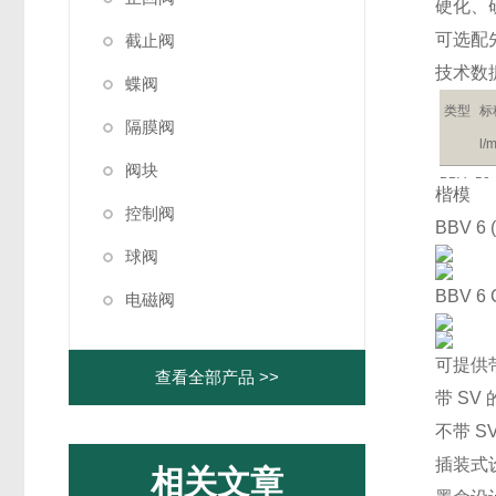
硬化、
可选配
截止阀
技术数
蝶阀
类型
标
隔膜阀
l/
阀块
BBV
50
楷模
控制阀
BBV 6 
球阀
BBV 6
电磁阀
可提供带
查看全部产品 >>
带 SV 
不带 S
插装式
相关文章