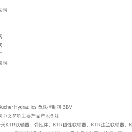
裂阀
阀
阀
门
装阀
cher Hydraulics 负载控制阀 BBV
牌
中文简称
主要产品
产地
备注
开天
KTR联轴器，弹性体、KTR磁性联轴器、KTR法兰联轴器、