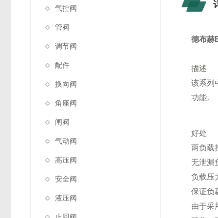
气控阀
管阀
德布赫Bu
调节阀
配件
描述
该系列
换向阀
功能。
角座阀
闸阀
好处
气动阀
两负载
高压阀
无泄漏
负载压
安全阀
保证负
液压阀
由于采
止回阀