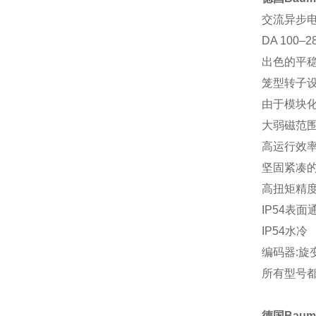
交流异步电
DA 100
出色的平
笼型转子
由于模块
大弱磁范
高运行效
坚固紧凑
高扭矩精
IP54表面
IP54水冷
编码器:旋变
所有型号
德国Baumü