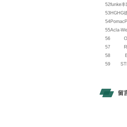
52
funke
丰
53
HG
HG
54
Pomac
55
Acla-We
56 OE
57 R
58 B
59 S
留