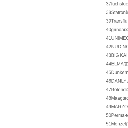
37
fuchs
fu
38
Statron
39
Transflui
40
grindaix
41
UNIME
42
NUDIN
43
BIG KA
44
ELMA
45
Dunker
46
DANLY
47
Bolondi
48
Maagtec
49
MARZO
50
Perma-t
51
Menzel