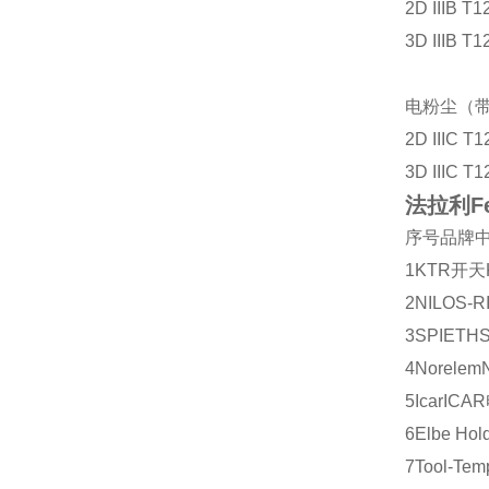
2D IIIB T
3D IIIB T
电粉尘（带
2D IIIC T
3D IIIC T
法拉利Fer
序号
品牌
1
KTR
开天
2
NILOS-R
3
SPIETH
4
Norelem
5
Icar
ICAR
6
Elbe Hol
7
Tool-Tem