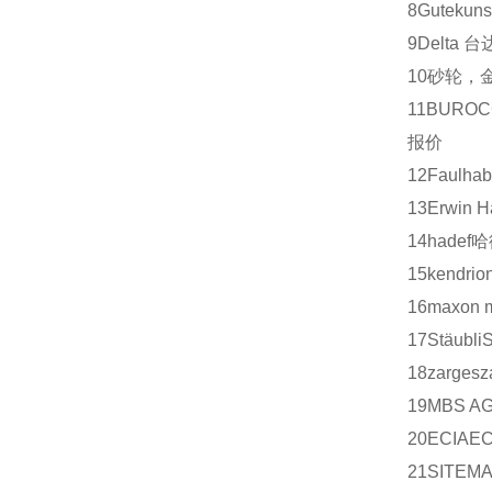
8
Gutekuns
9
Delta
台
10
砂轮，
11
BUROC
报价
12
Faulhab
13
Erwin H
14
hadef
哈
15
kendrio
16
maxon m
17
Stäubli
18
zarges
z
19
MBS A
20
ECIA
EC
21
SITEM