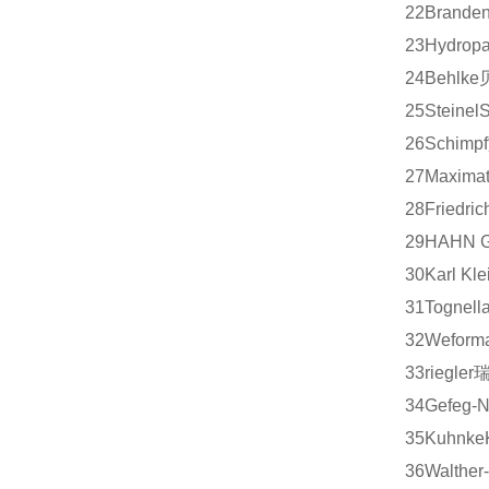
22
Branden
23
Hydrop
24
Behlke
25
Steinel
S
26
Schimpf
27
Maximat
28
Friedric
29
HAHN G
30
Karl Kle
31
Tognell
32
Weform
33
riegler
34
Gefeg-N
35
Kuhnke
36
Walther