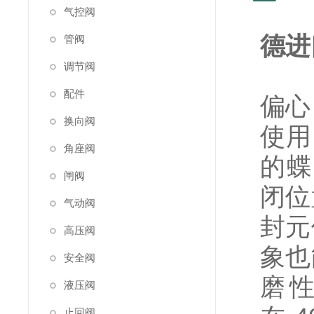
气控阀
德进口
管阀
调节阀
配件
偏心 
换向阀
使用
角座阀
的蝶
闸阀
闭位
气动阀
封元
高压阀
象也
安全阀
磨
液压阀
止回阀