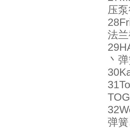
压泵
28
Fr
法兰
29
H
丶弹
30
Ka
31
To
TO
32
W
弹簧