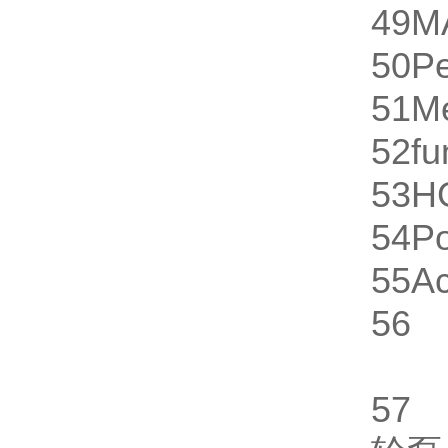
49
M
50
Pe
51
M
52
fu
53
H
54
P
55
A
56
5