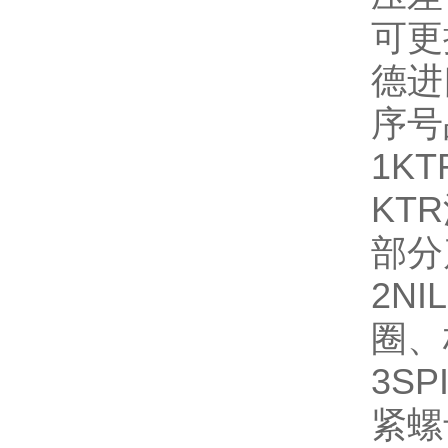
可更
德进口
序号
1
KT
KT
部分
2
NI
圈、
3
SP
紧螺