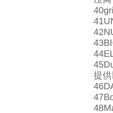
40
gr
41
U
42
N
43
B
44
E
45
D
提供
46
D
47
Bo
48
M