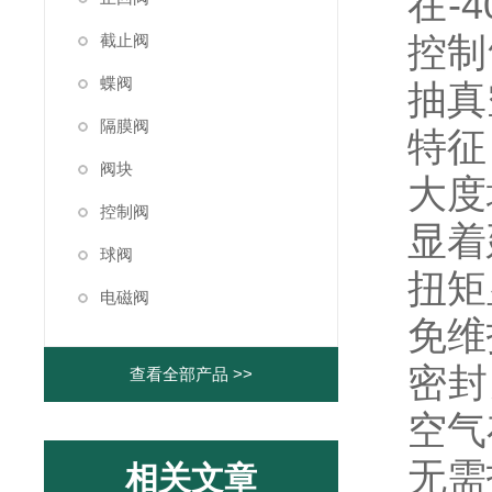
在-
控制
截止阀
蝶阀
抽真
隔膜阀
特征
阀块
大度
控制阀
显着
球阀
扭矩
电磁阀
免维
密封
查看全部产品 >>
空气
无需
相关文章