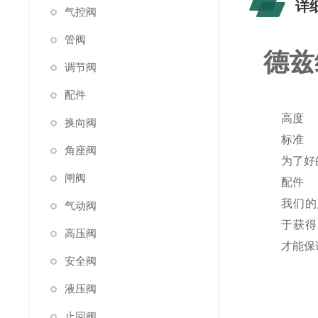
详
气控阀
管阀
德兹维
调节阀
配件
高度
换向阀
标准
角座阀
为了好
闸阀
配件
我们的
气动阀
于获得 
高压阀
才能保
安全阀
液压阀
止回阀