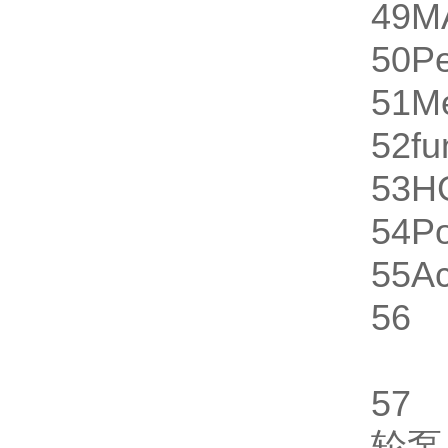
49
M
50
Pe
51
M
52
fu
53
H
54
P
55
A
56
5
轮