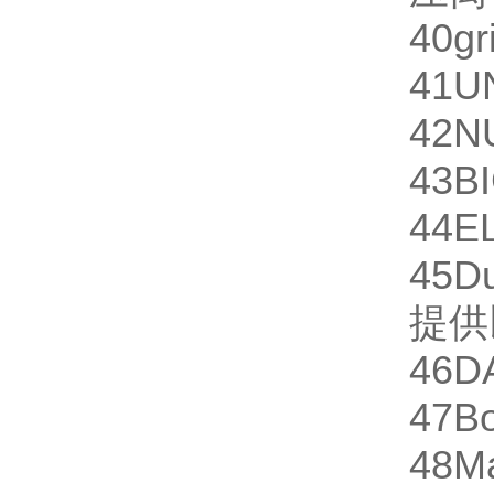
40
gr
41
U
42
N
43
B
44
E
45
D
提供
46
D
47
Bo
48
M