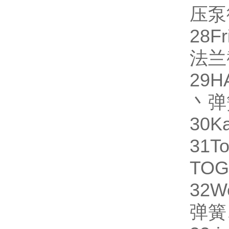
压泵
28
Fr
法兰
29
H
丶弹
30
Ka
31
To
TO
32
W
弹簧