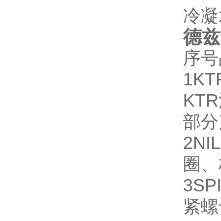
冷凝
德兹维
序号
1
KT
KT
部分
2
NI
圈、
3
SP
紧螺