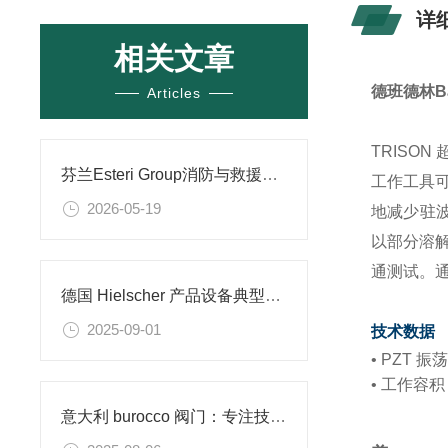
详
相关文章
德班德林B
Articles
TRISO
芬兰Esteri Group消防与救援设备品类及应用场景
工作工具
2026-05-19
地减少驻
以部分溶
通测试。
德国 Hielscher 产品设备典型应用场景技术分享
2025-09-01
技术数据
• PZT 振
• 工作容积：
意大利 burocco 阀门：专注技术的流体控制设备​