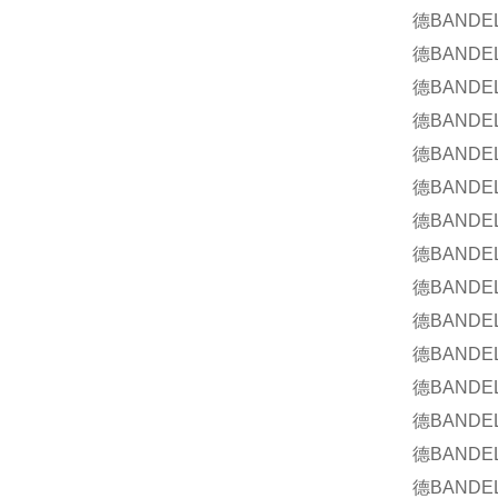
德BANDEL
德BANDELI
德BANDELI
德BANDEL
德BANDEL
德BANDEL
德BANDEL
德BANDEL
德BANDEL
德BANDELI
德BANDEL
德BANDELI
德BANDELI
德BANDELI
德BANDELI