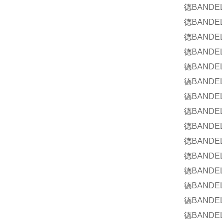
德BANDELI
德BANDELI
德BANDELI
德BANDELI
德BANDELI
德BANDELI
德BANDEL
德BANDELI
德BANDELI
德BANDELI
德BANDEL
德BANDELI
德BANDELI
德BANDELI
德BANDELI