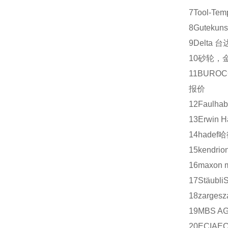
7
Tool-Tem
8
Gutekuns
9
Delta
台
10
砂轮，
11
BUROC
报价
12
Faulhab
13
Erwin H
14
hadef
哈
15
kendrio
16
maxon m
17
Stäubli
18
zarges
z
19
MBS A
20
ECIA
EC