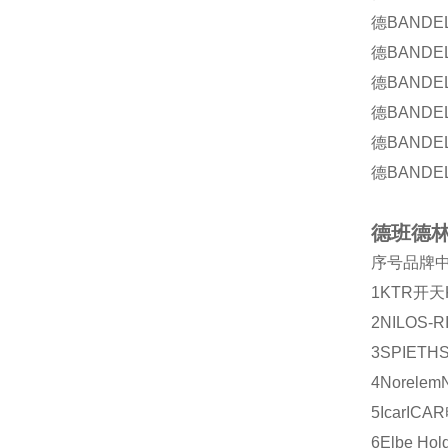
德BANDEL
德BANDEL
德BANDEL
德BANDEL
德BANDELI
德BANDELI
德班德林
序号
品牌
1
KTR
开天
2
NILOS-R
3
SPIETH
4
Norelem
5
Icar
ICAR
6
Elbe Hol