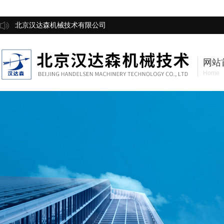
北京汉达森机械技术有限公司
网站
Home