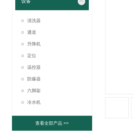
设备
清洗器
通道
升降机
定位
温控器
防爆器
六脚架
冷水机
查看全部产品 >>