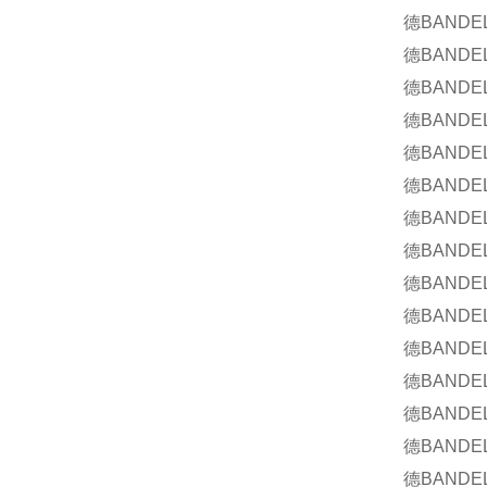
德BANDEL
德BANDEL
德BANDELI
德BANDEL
德BANDEL
德BANDELI
德BANDELI
德BANDEL
德BANDEL
德BANDEL
德BANDELI
德BANDEL
德BANDEL
德BANDEL
德BANDEL