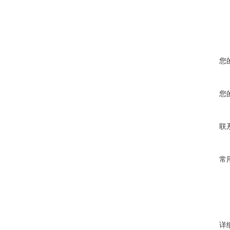
您
您
联
常
详