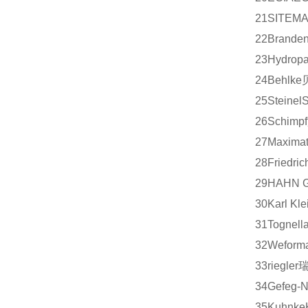
21
SITEM
22
Branden
23
Hydrop
24
Behlke
25
Steinel
S
26
Schimpf
27
Maximat
28
Friedric
29
HAHN G
30
Karl Kle
31
Tognell
32
Weform
33
riegler
34
Gefeg-N
35
Kuhnke