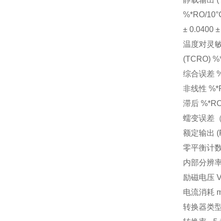
%*RO/10°
± 0.0400 ±
温度对灵
(TCRO) %*
综合误差 %*RO
非线性 %*RO 
滞后 %*RO ±
蠕变误差（30 
额定输出 (RO
零平衡计数 ± 
内部分辨率计
励磁电压 V 9
电流消耗 m
转换器类型 -