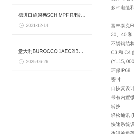
多种电缆
德进口施姆弗SCHIMPF R/I转换器
2021-12-14
富林泰克FL
30、40 和
不锈钢结
意大利BUROCCO 1AEC2IBAS1D2 阀门技术特性及应用场景
C3 和 C4 
(Y=15, 000
2025-06-26
环保IP68
密封
自恢复设
带有内置微
转换
轻松通讯 (R
快速系统
改进的角