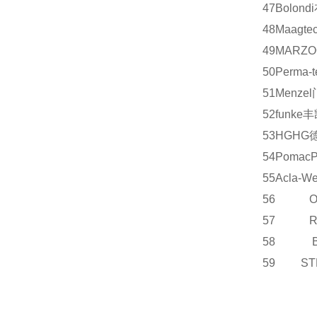
47
Bolondi
48
Maagtec
49
MARZO
50
Perma-t
51
Menzel
52
funke
丰
53
HG
HG
54
Pomac
55
Acla-We
56 OE
57 R
58 B
59 S