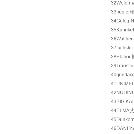
32
Weform
33
riegler
34
Gefeg-N
35
Kuhnke
36
Walther
37
fuchs
fu
38
Statron
39
Transflui
40
grindaix
41
UNIME
42
NUDIN
43
BIG KA
44
ELMA
45
Dunker
46
DANLY