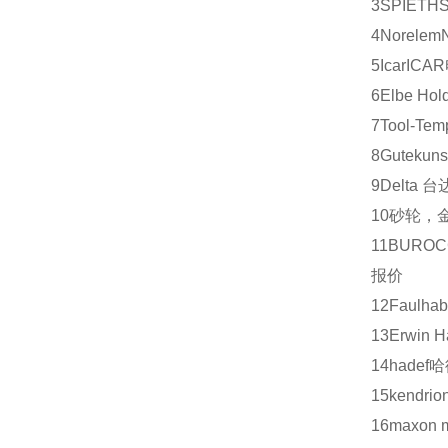
3
SPIETH
4
Norelem
5
Icar
ICAR
6
Elbe Hol
7
Tool-Tem
8
Gutekuns
9
Delta
台
10
砂轮，
11
BUROC
报价
12
Faulhab
13
Erwin H
14
hadef
哈
15
kendrio
16
maxon m