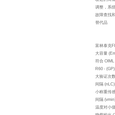
调整，系
故障查找
替代品
富林泰克FL
大容量 (Emax
符合 OIM
R60 - (GP
大验证次
间隔 (nLC) -
小称重传
间隔 (vmin) 
温度对小
静载输出 (T