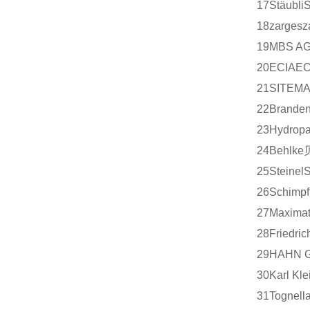
17
Stäubli
18
zarges
z
19
MBS A
20
ECIA
EC
21
SITEM
22
Branden
23
Hydrop
24
Behlke
25
Steinel
S
26
Schimpf
27
Maximat
28
Friedric
29
HAHN G
30
Karl Kle
31
Tognell