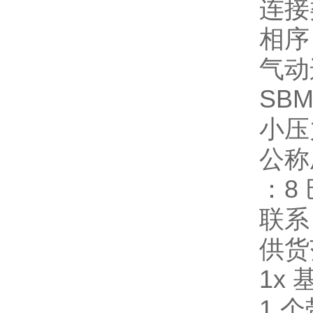
连接
相序
气动
SBM
小压
公称
：
8
联系
供货
1x 
1 