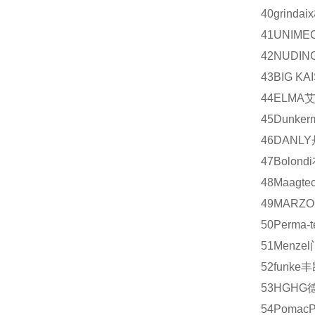
40
grindaix
41
UNIME
42
NUDIN
43
BIG KA
44
ELMA
45
Dunker
46
DANLY
47
Bolondi
48
Maagtec
49
MARZO
50
Perma-t
51
Menzel
52
funke
丰
53
HG
HG
54
Pomac