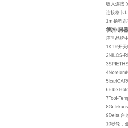
吸入连接 (m
连接格卡1 1
1m 扬程泵容量
德排屑器
序号
品牌
1
KTR
开天
2
NILOS-R
3
SPIETH
4
Norelem
5
Icar
ICAR
6
Elbe Hol
7
Tool-Tem
8
Gutekuns
9
Delta
台
10
砂轮，