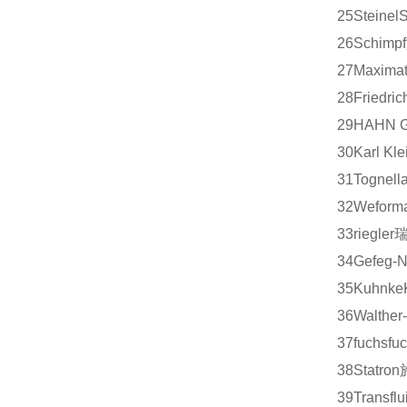
25
Steinel
S
26
Schimpf
27
Maximat
28
Friedric
29
HAHN G
30
Karl Kle
31
Tognell
32
Weform
33
riegler
34
Gefeg-N
35
Kuhnke
36
Walther
37
fuchs
fu
38
Statron
39
Transflui