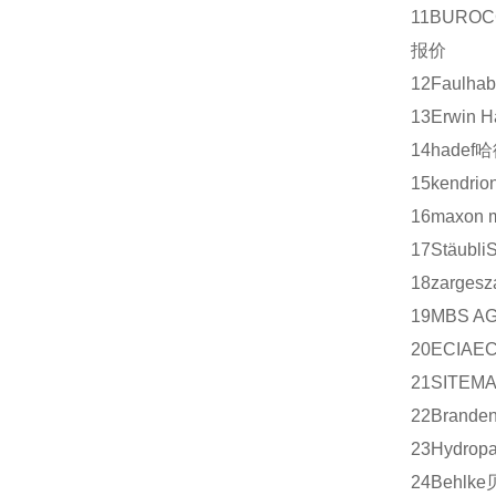
11
BUROC
报价
12
Faulhab
13
Erwin H
14
hadef
哈
15
kendrio
16
maxon m
17
Stäubli
18
zarges
z
19
MBS A
20
ECIA
EC
21
SITEM
22
Branden
23
Hydrop
24
Behlke