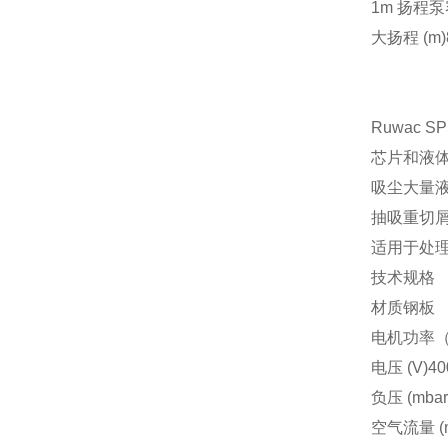
1m 扬程泵容量
大扬程 (m)
Ruwac
SP
芯片和液
吸尘大量
抽吸重切
适用于处
技术规格
材质钢板
电机功率（
电压 (V)40
负压 (mbar
空气流量 (m