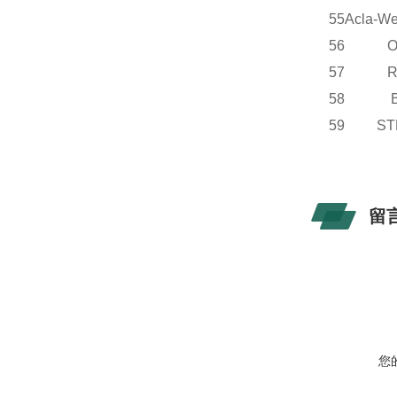
55
Acla-We
56 OE
57 R
58 B
59 S
留
您