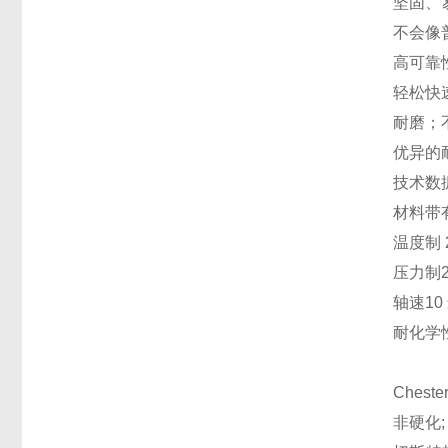
坚固、易
不会像
高可靠
轻松快
耐磨；
优异的
技术数
材料
带
温度制
压力制
轴速
10
耐化学
Cheste
非硬化;