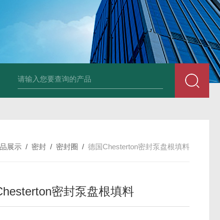
德国Baumüller b maXX 6500伺服电机
德国Bauüller b maXX
品展示
/
密封
/
密封圈
/
德国Chesterton密封泵盘根​填料
hesterton密封泵盘根​填料