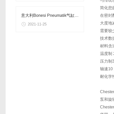
与传统
简化您
在密封
意大利Bonesi Pneumatik气缸CKP 系列
大度地
2021-11-25
需要较
技术数
材料
含
温度制
压力制
轴速
10
耐化学
Cheste
泵和旋
Chest