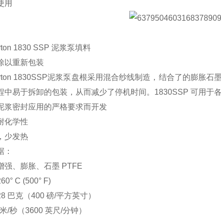
使用
erton 1830 SSP 泥浆泵填料
除以重新包装
terton 1830SSP泥浆泵盘根采用混合纱线制造，结合了的膨
程中易于拆卸的包装，从而减少了停机时间。1830SSP 可用
泥浆密封应用的严格要求而开发
耐化学性
，少发热
据：
增强、膨胀、石墨 PTFE
260° C (500° F)
28 巴克（400 磅/平方英寸）
 米/秒（3600 英尺/分钟）