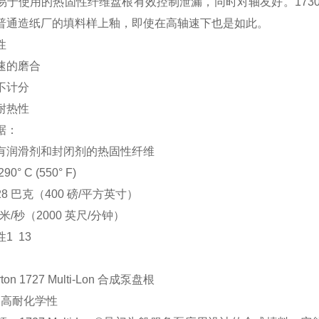
于使用的热固性纤维盘根有效控制泄漏，同时对轴友好。1730 Mil
普通造纸厂的填料样上釉，即使在高轴速下也是如此。
性
速的磨合
不计分
耐热性
据：
有润滑剂和封闭剂的热固性纤维
290° C (550° F)
28 巴克（400 磅/平方英寸）
 米/秒（2000 英尺/分钟）
性
1 13
rton 1727 Multi-Lon 合成泵盘根
 高耐化学性