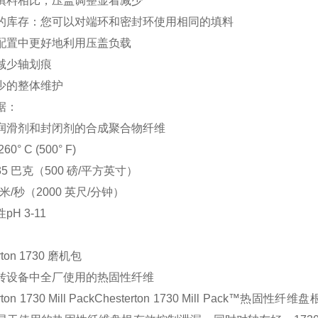
填料相比，压盖调整显着减少
的库存：您可以对端环和密封环使用相同的填料
配置中更好地利用压盖负载
减少轴划痕
少的整体维护
据：
润滑剂和封闭剂的合成聚合物纤维
260° C (500° F)
35 巴克（500 磅/平方英寸）
 米/秒（2000 英尺/分钟）
性
pH 3-11
rton 1730 磨机包
转设备中全厂使用的热固性纤维
erton 1730 Mill PackChesterton 1730 Mill 