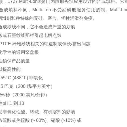
顿，1727 Multi-Lon®是门为般服务泵应用设计的合成填
合成填料不同，Multi-Lon 不受妨碍般服务使用的制。Mult
E 润滑剂和种特殊的无硅、磨合、牺牲润滑剂免疫。
合成纱线不同，它不会造成严重的划痕
碳或石墨纱线那样引起电解点蚀
 PTFE 纤维纱线相关的轴速制或伸长/挤出问题
化学性的通用泵盘根
性确保产品质量
以提高性能
255 ̊ C (488 ̊ F) 非氧化
15 巴克（200 磅/平方英寸）
 米/秒（2000 英尺/分钟）
性
pH 1 到 13
受非氧化性酸、稀碱、有机溶剂的影响
硫酸或热硫酸 (> 60%)、硝酸 (>10%) 或