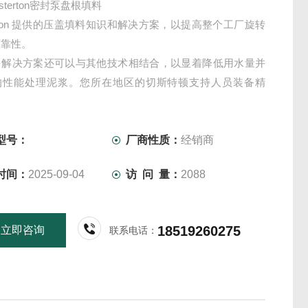
sterton密封泵盘根​填料
terton 提供的压盖填料知识和解决方案，以提高整个工厂旋转
可靠性。
多解决方案还可以与其他技术相结合，以显着降低用水量并
的性能处理泥浆。您所在地区的切斯特顿支持人员装备精
以根据您的运营特定需求推荐解决方案。
型号：
厂商性质：
经销商
时间：
2025-09-04
访 问 量：
2088
18519260275
立即咨询
联系电话：