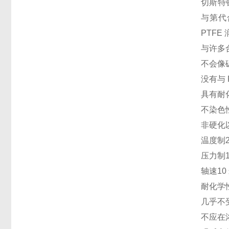
切斯特
与第代
PTF
与许多
不会像
没有与
具有耐
不染色
非硬化
温度制
压力制
轴速
10
耐化学
几乎不
不应在浓