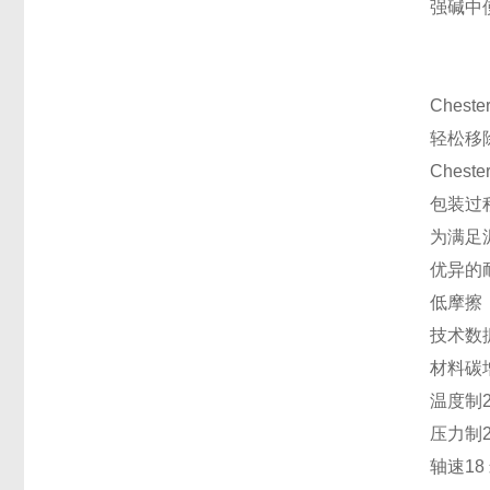
强碱中
Chest
轻松移
Ches
包装过
为满足
优异的
低摩擦
技术数
材料
碳
温度制
压力制
轴速
18