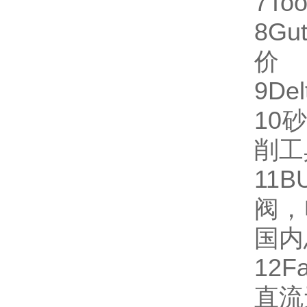
7
Too
8
Gut
价
9
Del
10
砂
削工
11
B
阀，
国内
12
Fa
直流