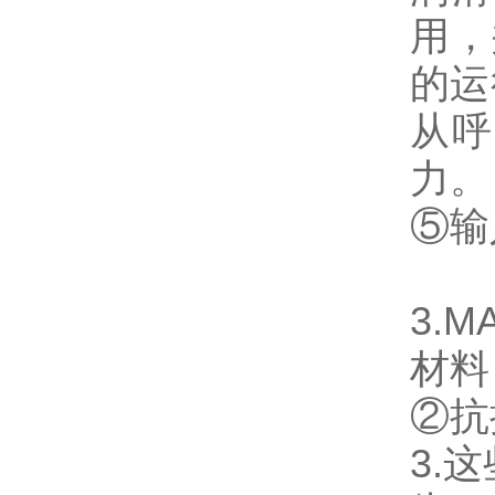
用，
的运
从呼
力。
⑤输
3.M
材料
②抗
3.