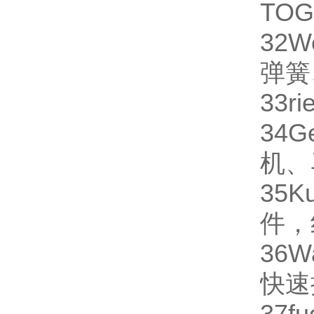
TO
32
W
弹簧
33
ri
34
G
机、
35
K
件，
36
W
快速
37
fu