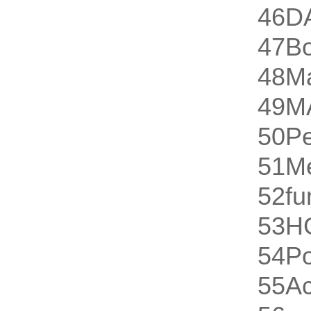
46
D
47
Bo
48
M
49
M
50
Pe
51
M
52
fu
53
H
54
P
55
A