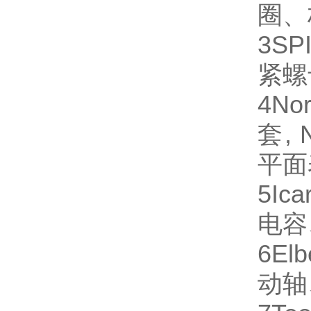
圈、
3
SP
紧螺
4
No
套,
平面
5
Ica
电容
6
Elb
动轴