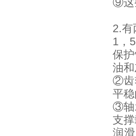
⑨这
2.
1，
保护
油和
②齿
平稳
③轴
支撑
润滑