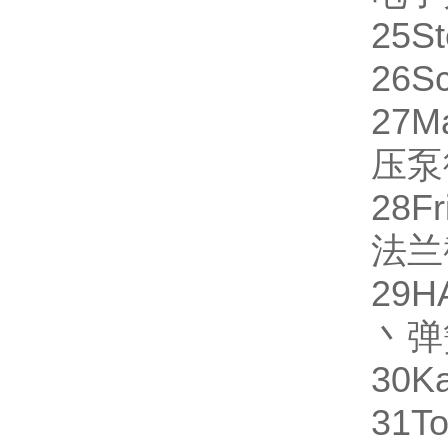
25
St
26
S
27
M
压泵
28
Fr
法兰
29
H
丶弹
30
Ka
31
To