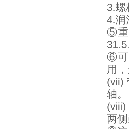
3.
4.
⑤重
31
⑥可
用，
(v
轴。
(v
两侧