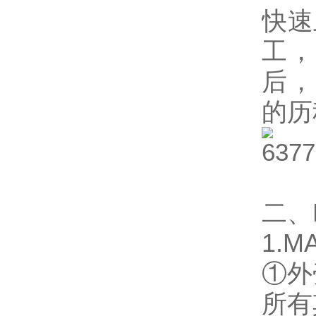
快速
工，
后，
的历
二、
1.M
①外
所有