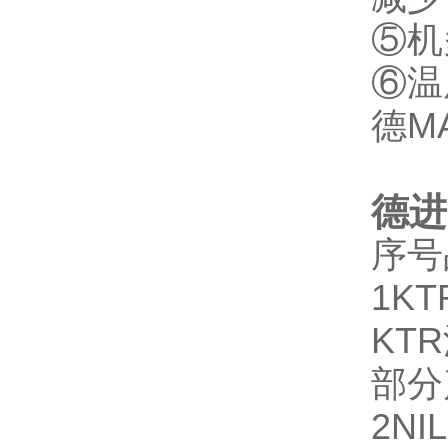
⑤机
⑥温
德M
德进
序号
1
KT
KT
部分
2
NI