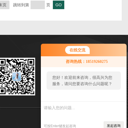
末页
跳转到第
页
在线交流
微信扫一扫
咨询热线：18519260275
邮箱：sales65@handelsen.cn
您好！欢迎前来咨询，很高兴为您
传真：
服务，请问您要咨询什么问题呢？
地址：北京市顺义区旭辉空港中心C-1035
sitmap.xml
管理登陆
发起咨询
可按Enter键发起咨询