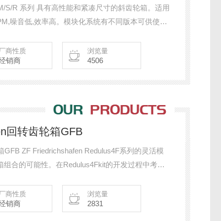
R M/S/R 系列 具有高性能和紧凑尺寸的斜齿轮箱。适用
RPM,噪音低,效率高。模块化系统有不同版本可供使用,
质合金钢制造,根据格里森螺旋体加工系统进行切割,经硬
综合制造技术,使生产能够工作在低噪音水平和高效率
厂商性质
浏览量
经销商
4506
hafen回转齿轮箱GFB
GFB ZF Friedrichshafen Redulus4F系列的灵活模
组合的可能性。在Redulus4Fkit的开发过程中考虑
的多个客户提供了解决方案
厂商性质
浏览量
经销商
2831