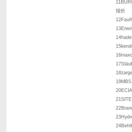
11
BUR
报价
12
Faul
13
Erwi
14
hade
15
kend
16
maxo
17
Stäub
18
zarg
19
MBS
20
ECI
21
SIT
22
Bran
23
Hydr
24
Behl