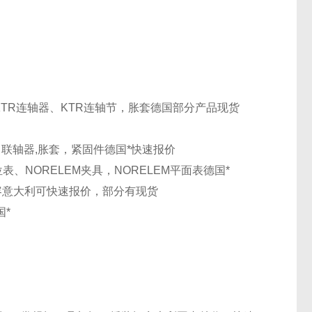
KTR连轴器、KTR连轴节，胀套
德国
部分产品现货
母，联轴器,胀套，紧固件
德国
*快速报价
定位表、NORELEM夹具，NORELEM平面表
德国
*
容
意大利
可快速报价，部分有现货
国
*