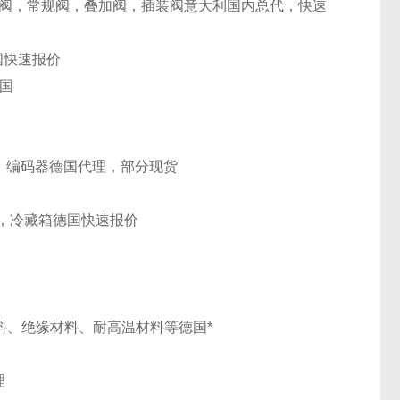
阀，常规阀，叠加阀，插装阀
意大利
国内总代，快速
国
快速报价
国
，编码器
德国
代理，部分现货
，冷藏箱
德国
快速报价
pe防火材料、绝缘材料、耐高温材料等
德国
*
理