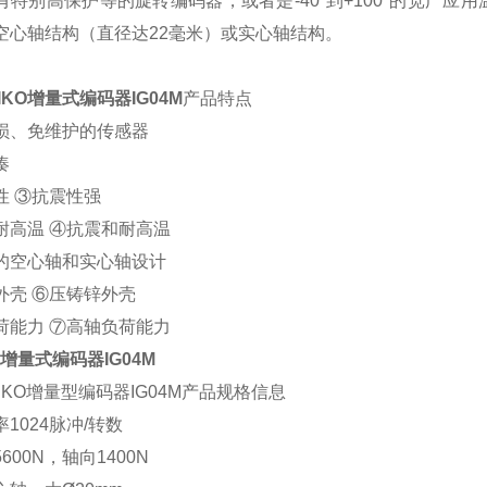
有特别高保护等的旋转编码器，或者是-40°到+100°的宽广
空心轴结构（直径达22毫米）或实心轴结构。
IKO增量式编码器IG04M
产品特点
损、免维护的传感器
凑
性 ③抗震性强
耐高温 ④抗震和耐高温
的空心轴和实心轴设计
外壳 ⑥压铸锌外壳
荷能力 ⑦高轴负荷能力
O增量式编码器IG04M
IKO增量型编码器IG04M产品规格信息
1024脉冲/转数
600N，轴向1400N