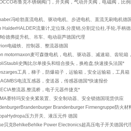
OCCO
布鲁克
不锈钢阀门，开关阀，气动开关阀，电磁阀，比例
haber
冯哈勃
直流电机、驱动电机、步进电机、直流无刷电机
德
n Halder
HALDER
流量计,定位珠,分度销,分割定位柱,手轮,手柄
德
f
哈德弗
提升机、吊车、电动葫芦
德国
代理
rion
电磁铁、控制器、整流器
德国
n motor
maxon麦可森
微电机，电机、驱动器、减速箱、齿轮箱
li
Staubli史陶比尔
单接头和组合接头，换枪盘,快速接头
法国
*
es
zarges
工具，梯子，防爆箱子，运输箱，安全运输箱，工具箱
 AG
MBS
电流互感器，变送器，传感器
德国
*快速报价
A
ECIA
整流器,整流桥，电子元器件
捷克
*
EMA
赛特玛
安全夹紧装置、安全制动器、安全锁
德国
现货供应
denburger
Brandenburger
Brandenburger Firmengrup
opa
Hydropa
压力开关、液压元件
德国
ke
贝克Behlke
Behlke Power Electronics超高压电子开关
德国
代