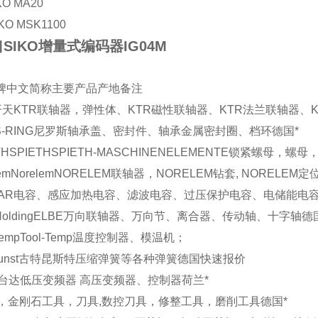
O MA20
KO MSK1100
SIKO增量式编码器IG04M
牌
中文简称
主要产品
产地
备注
开天
KTR联轴器，弹性体、KTR磁性联轴器、KTR法兰联轴器、
S-RING
尼罗斯
轴承盖、密封件、轴承金属密封圈、档环
德国
*
TH
SPIETH
SPIETH-MASCHINENELEMENTE锁紧螺母，螺
em
Norelem
NORELEM联轴器，NORELEM钻套, NORELEM
AR
电容、感应加热电容、滤波电容、过压保护电容、电储能电
Holding
ELBE
万向联轴器、万向节、离合器、传动轴、十字轴
德
Temp
Tool-Temp
温度控制器、模温机；
unst
古特昆斯特
压缩弹簧等各种弹簧
德国
快速报价
台达
低压变频器 高压变频器、控制器
荷兰
*
，金刚石工具，刀具,数控刀具，修整工具，磨削工具
德国
*