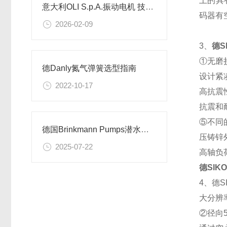
上的具
意大利OLI S.p.A.振动电机 技术优势及场景应用解析
码器有
2026-02-09
3、
德S
①无磨
德Danly氮气弹簧选型指南
设计紧
2022-10-17
高抗震
抗震和
⑤不同
德国Brinkmann Pumps潜水泵特点及优势
压铸锌
2025-07-22
高轴负
德SIK
4、德S
大分辨率
②径向5