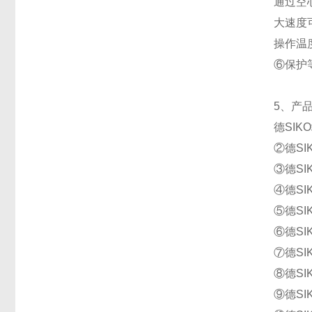
通过空
大速度可
操作温度 
⑥保护等I
5、产品
德SIK
②德SI
③德SI
④德SI
⑤德SI
⑥德SI
⑦德SIK
⑧德SIK
⑨德SIK