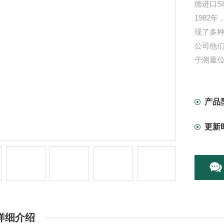
德进口S
1982
现了多种
公司他
于测量
备
产品
更新
详细介绍