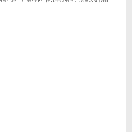
应用温度范围，产品的多样性几乎没有界。增量式旋转编