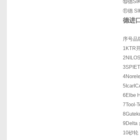
⑩德SIK
⑪德 SI
德进口
序号
品
1
KTR
2
NILO
3
SPIE
4
Norel
5
Icar
IC
6
Elbe 
7
Tool-
8
Gutek
9
Delta
10
砂轮