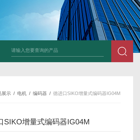
德国Baumüller b maXX 6500伺服电机
德国Bauüller b maXX
品展示
/
电机
/
编码器
/
德进口SIKO增量式编码器IG04M
SIKO增量式编码器IG04M