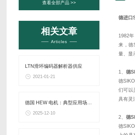
查看全部产品 >>
德进口S
相关文章
198
Articles
来，德
量、显
LTN滑环编码器解析器供应
1、
德S
2021-01-21
德SI
们可以
具有灵
德国 HEW 电机：典型应用场景与行业适配解析
2025-12-10
2、
德S
德SI