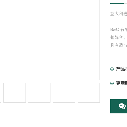
意大利进口
B&C 有
整阵容
具有适
结合 1
高 Fs
所述4MC
产品
更新