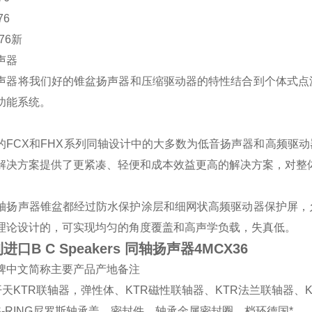
76
76新
声器
声器将我们好的
锥盆扬声器和压缩驱动器的特性结合到个体式点
功能系统。
的FCX和FHX系列同轴设计中的大多数为低音扬声器和高频驱
解决方案提供了更紧凑、轻便和成本效益更高的解决方案，对整
轴扬声器锥盆都经过防水保护涂层和细网状高频驱动器保护屏，
理论设计的，可实现均匀的角度覆盖和高声学负载，失真低。
进口B C Speakers 同轴扬声器4MCX36
牌
中文简称
主要产品
产地
备注
开天
KTR联轴器，弹性体、KTR磁性联轴器、KTR法兰联轴器、
S-RING
尼罗斯
轴承盖、密封件、轴承金属密封圈、档环
德国
*