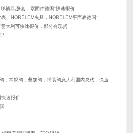
母，联轴器,胀套，紧固件
德国
*快速报价
定位表、NORELEM夹具，NORELEM平面表
德国
*
容
意大利
可快速报价，部分有现货
国
*
阀，常规阀，叠加阀，插装阀
意大利
国内总代，快速
国
快速报价
国