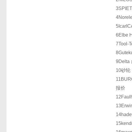
3
SPIE
4
Norel
5
Icar
IC
6
Elbe 
7
Tool-
8
Gutek
9
Delta
10
砂轮
11
BUR
报价
12
Faul
13
Erwi
14
hade
15
kend