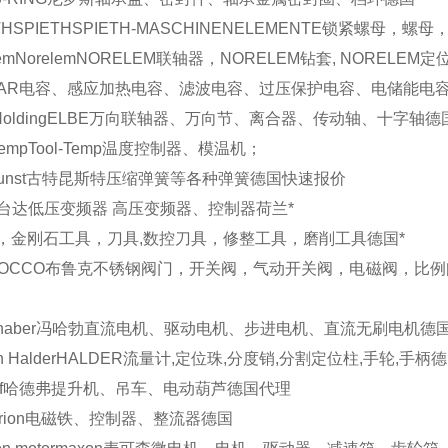
TH
SPIETH
SPIETH-MASCHINENELEMENTE锁紧螺母，螺
em
Norelem
NORELEM联轴器，NORELEM钻套, NORELEM
AR
电容、感应加热电容、滤波电容、过压保护电容、电储能电
Holding
ELBE
万向联轴器、万向节、离合器、传动轴、十字轴
德
Temp
Tool-Temp
温度控制器、模温机；
unst
古特昆斯特
压缩弹簧等各种弹簧
德国
快速报价
台达
低压变频器 高压变频器、控制器
荷兰
*
，金刚石工具，刀具,数控刀具，修整工具，磨削工具
德国
*
OCCO
布鲁克
不锈钢阀门，开关阀，气动开关阀，电磁阀，比例
haber
冯哈勃
直流电机、驱动电机、步进电机、直流无刷电机
德
n Halder
HALDER
流量计,定位珠,分度销,分割定位柱,手轮,手柄
德
f
哈德弗
提升机、吊车、电动葫芦
德国
代理
rion
电磁铁、控制器、整流器
德国