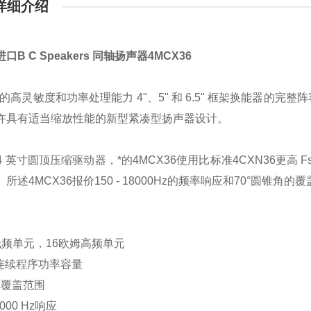
详细介绍
口B C Speakers 同轴扬声器4MCX36
 有的高灵敏度和功率处理能力 4"、5" 和 6.5" 框架换能器
许具有适当缩放性能的新型紧凑型扬声器设计。
.4 英寸圆顶压缩驱动器，*的4MCX36使用比标准4CXN36更
所述4MCX36报价150 - 18000Hz的频率响应和70°圆锥角的
低频单元，16欧姆高频单元
W连续程序功率容量
称覆盖范围
8000 Hz响应