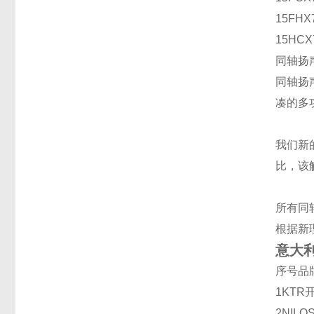
15FHX
15HCX
同轴扬
同轴扬
凑的多
我们新
比，该
所有同
根据新
意大利
序号
品
1
KTR
2
NILO