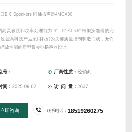
B C Speakers 同轴扬声器4MCX36
的高灵敏度和功率处理能力 4“、5“ 和 6.5“ 框架换能器的完
。这些高科技产品采用我们的关键质量控制制造而成，允许
当缩放性能的新型紧凑型扬声器设计。
.4 英寸圆顶压缩驱动器，*的4MCX36使用比标准4CXN36更
 的低音扬声器 ，适用于需要更多中低音和更少低频的应用。
X3
型号：
厂商性质：
经销商
时间：
2025-09-02
访 问 量：
2637
18519260275
立即咨询
联系电话：