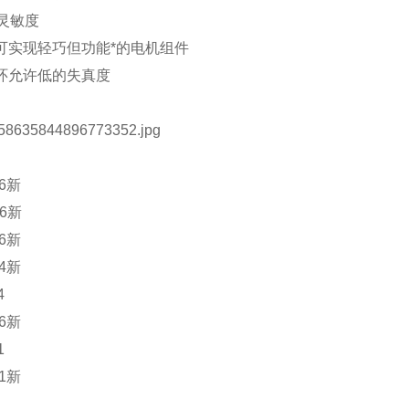
贝灵敏度
可实现轻巧但功能*的电机组件
环允许低的失真度
36新
36新
36新
44新
4
36新
1
51新