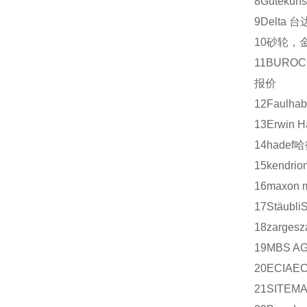
8
Gutekuns
9
Delta
台
10
砂轮，
11
BUROC
报价
12
Faulhab
13
Erwin H
14
hadef
哈
15
kendrio
16
maxon m
17
Stäubli
18
zarges
z
19
MBS A
20
ECIA
EC
21
SITEM