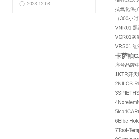
2023-12-08
抗氧化保
（300小
VNR01
VGR01灰
VRS01 
卡萨帕C
序号
品牌
1
KTR
开天
2
NILOS-R
3
SPIETH
4
Norelem
5
Icar
ICAR
6
Elbe Hol
7
Tool-Tem