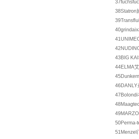
37
fuchs
fu
38
Statron
39
Transflui
40
grindaix
41
UNIME
42
NUDIN
43
BIG KA
44
ELMA
45
Dunker
46
DANLY
47
Bolondi
48
Maagtec
49
MARZO
50
Perma-t
51
Menzel