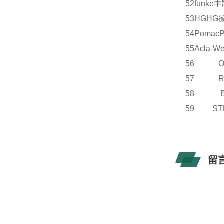
52
funke
丰
53
HG
HG
54
Pomac
55
Acla-We
56 OE
57 R
58 B
59 S
留