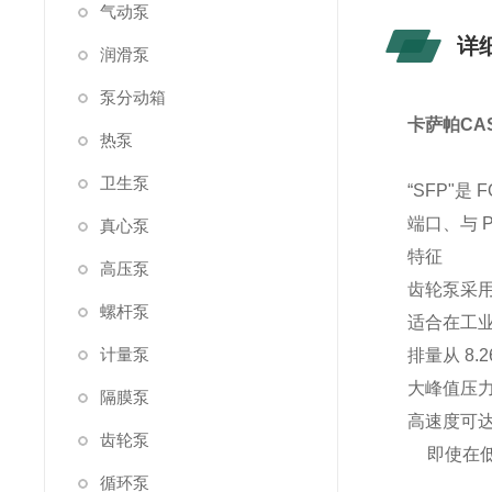
气动泵
详
润滑泵
泵分动箱
卡萨帕CA
热泵
卫生泵
“SFP"
端口、与 
真心泵
特征
高压泵
齿轮泵采
螺杆泵
适合在工
计量泵
排量从 8.26
大峰值压力高
隔膜泵
高速度可达 
齿轮泵
即使在
循环泵