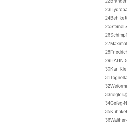
22
Branden
23
Hydrop
24
Behlke
25
Steinel
S
26
Schimpf
27
Maximat
28
Friedric
29
HAHN G
30
Karl Kle
31
Tognell
32
Weform
33
riegler
34
Gefeg-N
35
Kuhnke
36
Walther