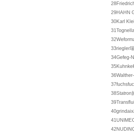
28
Friedric
29
HAHN G
30
Karl Kle
31
Tognell
32
Weform
33
riegler
34
Gefeg-N
35
Kuhnke
36
Walther
37
fuchs
fu
38
Statron
39
Transflui
40
grindaix
41
UNIME
42
NUDIN