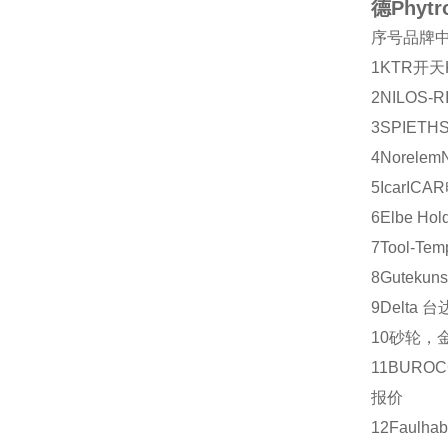
德Phy
序号
品牌
1
KTR
开天
2
NILOS-R
3
SPIETH
4
Norelem
5
Icar
ICAR
6
Elbe Hol
7
Tool-Tem
8
Gutekuns
9
Delta
台
10
砂轮，
11
BUROC
报价
12
Faulhab