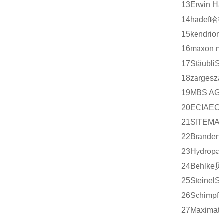
13
Erwin H
14
hadef
哈
15
kendrio
16
maxon m
17
Stäubli
18
zarges
z
19
MBS A
20
ECIA
EC
21
SITEM
22
Branden
23
Hydrop
24
Behlke
25
Steinel
S
26
Schimpf
27
Maximat