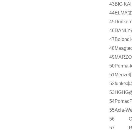
43
BIG KA
44
ELMA
45
Dunker
46
DANLY
47
Bolondi
48
Maagtec
49
MARZO
50
Perma-t
51
Menzel
52
funke
丰
53
HG
HG
54
Pomac
55
Acla-We
56 OE
57 R