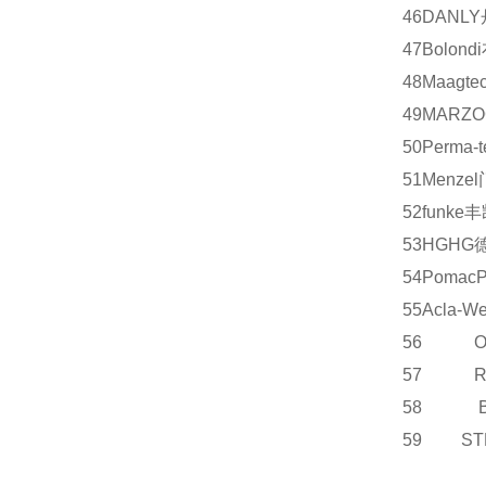
46
DANLY
47
Bolondi
48
Maagtec
49
MARZO
50
Perma-t
51
Menzel
52
funke
丰
53
HG
HG
54
Pomac
55
Acla-We
56 OE
57 R
58 B
59 S