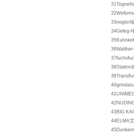
31
Tognell
32
Weform
33
riegler
34
Gefeg-N
35
Kuhnke
36
Walther
37
fuchs
fu
38
Statron
39
Transflui
40
grindaix
41
UNIME
42
NUDIN
43
BIG KA
44
ELMA
45
Dunker