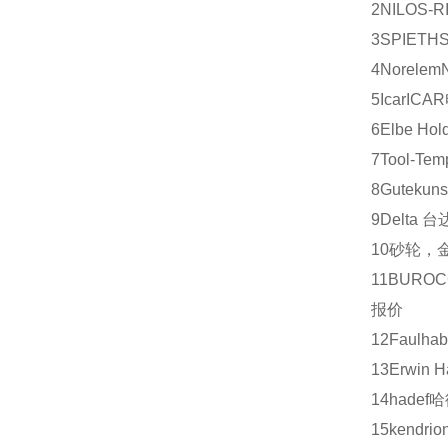
2
NILOS-R
3
SPIETH
4
Norelem
5
Icar
ICAR
6
Elbe Hol
7
Tool-Tem
8
Gutekuns
9
Delta
台
10
砂轮，
11
BUROC
报价
12
Faulhab
13
Erwin H
14
hadef
哈
15
kendrio