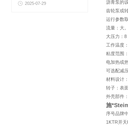
沥青泵的
2025-07-29
齿轮泵或
运行参数
流量：大。3
大压力：8 
工作温度：
粘度范围：大
电加热或
可选配减
材料设计
转子：表
外壳部件
施*St
序号
品牌
1
KTR
开天