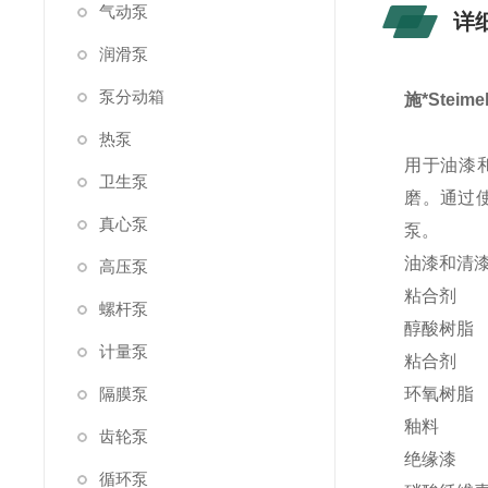
气动泵
详
润滑泵
泵分动箱
施*Stei
热泵
用于油漆和
卫生泵
磨。通过
真心泵
泵。
油漆和清
高压泵
粘合剂
螺杆泵
醇酸树脂
计量泵
粘合剂
隔膜泵
环氧树脂
釉料
齿轮泵
绝缘漆
循环泵