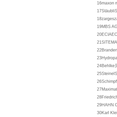
16
maxon m
17
Stäubli
18
zarges
z
19
MBS A
20
ECIA
EC
21
SITEM
22
Branden
23
Hydrop
24
Behlke
25
Steinel
S
26
Schimpf
27
Maximat
28
Friedric
29
HAHN G
30
Karl Kle