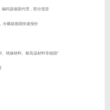
，编码器
德国
代理，部分现货
，冷藏箱
德国
快速报价
pe防火材料、绝缘材料、耐高温材料等
德国
*
理