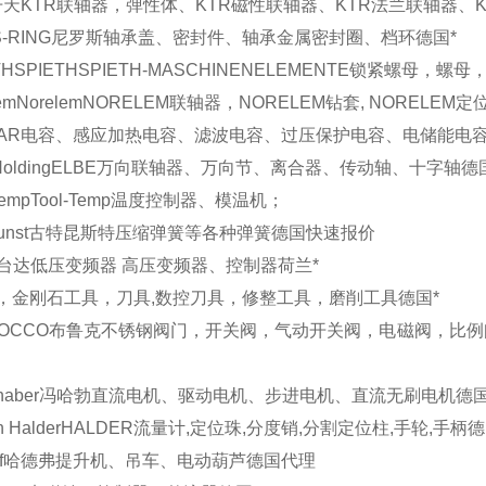
开天
KTR联轴器，弹性体、KTR磁性联轴器、KTR法兰联轴器、
S-RING
尼罗斯
轴承盖、密封件、轴承金属密封圈、档环
德国
*
TH
SPIETH
SPIETH-MASCHINENELEMENTE锁紧螺母，螺
em
Norelem
NORELEM联轴器，NORELEM钻套, NORELEM
AR
电容、感应加热电容、滤波电容、过压保护电容、电储能电
Holding
ELBE
万向联轴器、万向节、离合器、传动轴、十字轴
德
Temp
Tool-Temp
温度控制器、模温机；
unst
古特昆斯特
压缩弹簧等各种弹簧
德国
快速报价
台达
低压变频器 高压变频器、控制器
荷兰
*
，金刚石工具，刀具,数控刀具，修整工具，磨削工具
德国
*
OCCO
布鲁克
不锈钢阀门，开关阀，气动开关阀，电磁阀，比例
haber
冯哈勃
直流电机、驱动电机、步进电机、直流无刷电机
德
n Halder
HALDER
流量计,定位珠,分度销,分割定位柱,手轮,手柄
德
f
哈德弗
提升机、吊车、电动葫芦
德国
代理