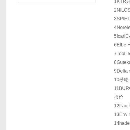
1
KTR
2
NILO
3
SPIE
4
Norel
5
Icar
IC
6
Elbe 
7
Tool-
8
Gutek
9
Delta
10
砂轮
11
BUR
报价
12
Faul
13
Erwi
14
hade