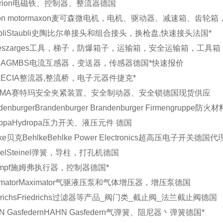
rion
电磁铁、控制器、整流器
德国
n motor
maxon麦可森
微电机，电机、驱动器、减速箱、齿轮箱
li
Staubli史陶比尔
单接头和组合接头，换枪盘,快速接头
法国
*
es
zarges
工具，梯子，防爆箱子，运输箱，安全运输箱，工具箱
 AG
MBS
电流互感器，变送器，传感器
德国
*快速报价
A
ECIA
整流器,整流桥，电子元器件
捷克
*
EMA
赛特玛
安全夹紧装置、安全制动器、安全锁
德国
现货供应
denburger
Brandenburger
Brandenburger Firmengrup
opa
Hydropa
压力开关、液压元件
德国
ke
贝克Behlke
Behlke Power Electronics超高压电子开关
德国
代
el
Steinel
弹簧，导柱，打孔机
德国
mpf
施姆弗
执行器，控制器
德国
*
mator
Maximator
气驱液压泵和气体增压器，增压泵
德国
richs
Friedrichs
过滤器等产品_阀门类_截止阀_法兰截止阀
德国
 Gasfedern
HAHN Gasfedern
气弹簧、阻尼器丶弹簧
德国
*