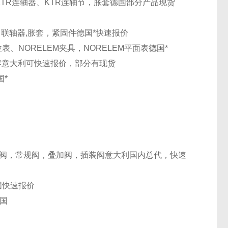
KTR连轴器、KTR连轴节，胀套
德国
部分产品现货
母，联轴器,胀套，紧固件
德国
*快速报价
定位表、NORELEM夹具，NORELEM平面表
德国
*
容
意大利
可快速报价，部分有现货
国
*
阀，常规阀，叠加阀，插装阀
意大利
国内总代，快速
国
快速报价
国