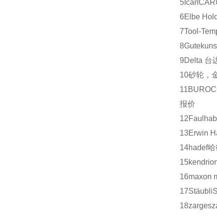
5
Icar
ICAR
6
Elbe Hol
7
Tool-Tem
8
Gutekuns
9
Delta
台
10
砂轮，
11
BUROC
报价
12
Faulhab
13
Erwin H
14
hadef
哈
15
kendrio
16
maxon m
17
Stäubli
18
zarges
z