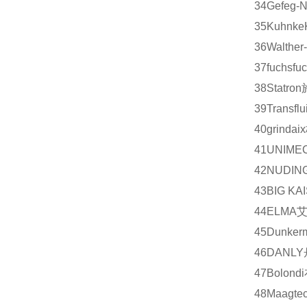
34
Gefeg-N
35
Kuhnke
36
Walther
37
fuchs
fu
38
Statron
39
Transflui
40
grindaix
41
UNIME
42
NUDIN
43
BIG KA
44
ELMA
45
Dunker
46
DANLY
47
Bolondi
48
Maagtec