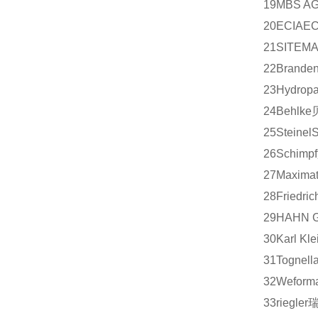
19
MBS A
20
ECIA
EC
21
SITEM
22
Branden
23
Hydrop
24
Behlke
25
Steinel
S
26
Schimpf
27
Maximat
28
Friedric
29
HAHN G
30
Karl Kle
31
Tognell
32
Weform
33
riegler