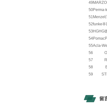
49
MARZO
50
Perma-t
51
Menzel
52
funke
丰
53
HG
HG
54
Pomac
55
Acla-We
56 OE
57 R
58 B
59 S
留