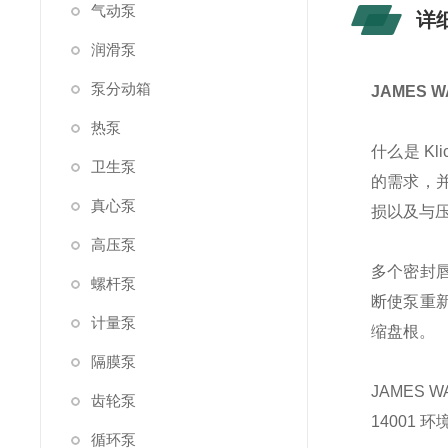
气动泵
详
润滑泵
泵分动箱
JAMES 
热泵
什么是 Klic
卫生泵
的需求，
真心泵
损以及与
高压泵
多个密封
螺杆泵
断使泵重
计量泵
缩盘根。
隔膜泵
JAMES W
齿轮泵
14001 
循环泵