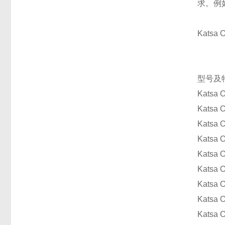
求。例
Katsa
型号及
Kats
Kats
Kats
Kats
Kats
Kats
Kats
Kats
Kats