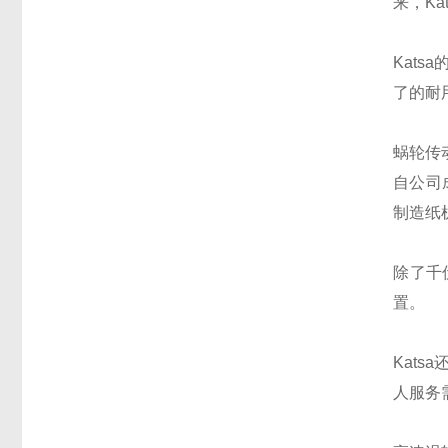
来，K
Kat
了的耐
蜗轮传
自公司
制造纸
除了千
置。
Kat
人服务