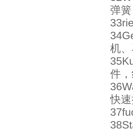
弹簧
33
ri
34
G
机、
35
K
件，
36
W
快速
37
fu
38
St