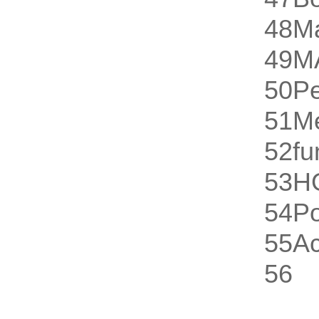
48
M
49
M
50
Pe
51
M
52
fu
53
H
54
P
55
A
56