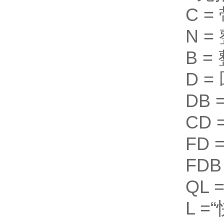
C 
N 
B 
D 
DB
CD
FD 
FD
QL
L 