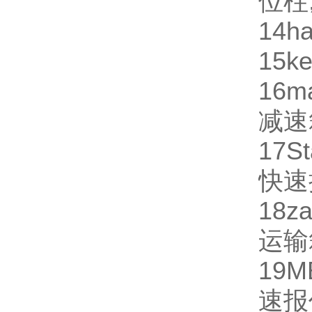
位柱
14
ha
15
ke
16
m
减速
17
St
快速
18
za
运输
19
M
速报