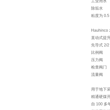
工业用水
除垢水
粘度为 0.5
Hauhinc
直动式提
先导式 2/2
比例阀
压力阀
检查阀门
流量阀
用于地下
精通硬煤开采
自 100 