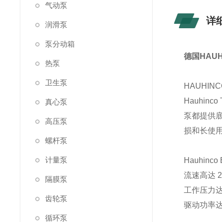
气动泵
详
润滑泵
泵分动箱
德国HAU
热泵
卫生泵
HAUHI
Hauhin
真心泵
泵都提供
高压泵
损和长使
螺杆泵
计量泵
Hauhinc
流速高达 27
隔膜泵
工作压力达 5
齿轮泵
驱动功率达 
循环泵