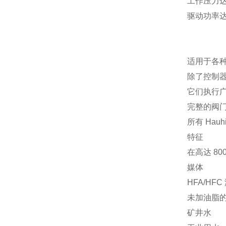
工作压力达 4
驱动功率达 
适用于各
除了控制
它们执行广
完整的阀
所有 Ha
特征
在高达 800
媒体
HFA/HFC
未加油脂的
矿井水