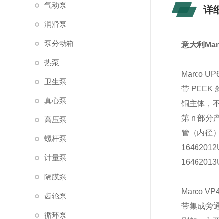
气动泵
详
润滑泵
泵分动箱
意大利Marc
热泵
Marco UP
卫生泵
带 PEE
真心泵
铜主体，
第 n 部分
高压泵
管（内径
螺杆泵
16462012
计量泵
16462013
隔膜泵
Marco VP
齿轮泵
带集成旁通
循环泵