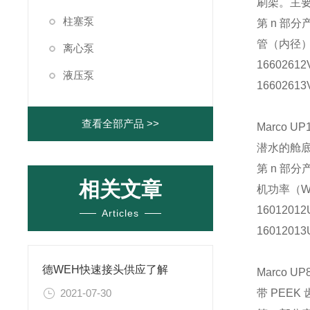
刷架。主
柱塞泵
第 n 部分
管（内径
离心泵
16602612
液压泵
16602613
查看全部产品 >>
Marco UP
潜水的舱底
第 n 部分
相关文章
机功率（
16012012
Articles
16012013
德WEH快速接头供应了解
Marco U
2021-07-30
带 PEE