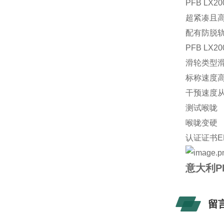
PFB
LX2
超紧凑且高
配有防脱
PFB
LX2
滑轮类型
滑
标称速度
高
干预速度
从
测试喉咙
喉咙变硬
认证证书
E
意大利P
留