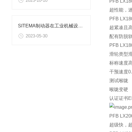
2025-10-10
PFB
LX1
超性能，
PFB
LX1
SITEMA制动器在工业机械设备中的应用
超紧凑且高
2023-05-30
配有防脱
PFB
LX1
滑轮类型
滑
标称速度
高
干预速度
0
测试喉咙
喉咙变硬
认证证书
E
PFB
LX2
超级快，