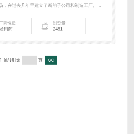
场，在过去几年里建立了新的子公司和制造工厂。 为
员工与管理委员会起遵循企业战略和企业使命，并按
厂商性质
浏览量
经销商
2481
末页 跳转到第
页