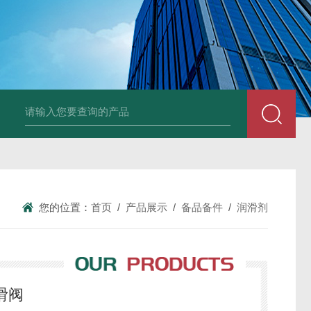
德国Baumüller b maXX 6500伺服电机
德国Bauüller b maXX
您的位置：
首页
/
产品展示
/
备品备件
/
润滑剂
滑阀