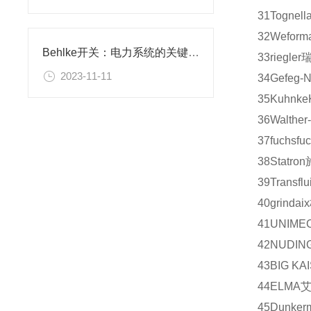
31
Tognell
32
Weform
Behlke开关：电力系统的关键控制设备
33
riegler
2023-11-11
34
Gefeg-N
35
Kuhnke
36
Walther
37
fuchs
fu
38
Statron
39
Transflui
40
grindaix
41
UNIME
42
NUDIN
43
BIG KA
44
ELMA
45
Dunker