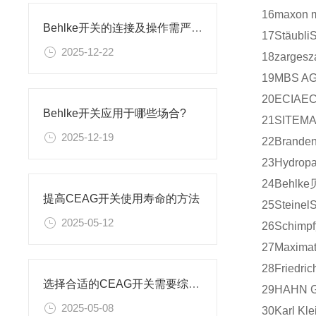
16
maxon m
Behlke开关的连接及操作需严格遵循其技术规范
17
Stäubli
2025-12-22
18
zarges
z
19
MBS A
20
ECIA
EC
Behlke开关应用于哪些场合?
21
SITEM
2025-12-19
22
Branden
23
Hydrop
24
Behlke
提高CEAG开关使用寿命的方法
25
Steinel
S
2025-05-12
26
Schimpf
27
Maximat
28
Friedric
选择合适的CEAG开关需要综合考虑多个因素
29
HAHN G
2025-05-08
30
Karl Kle