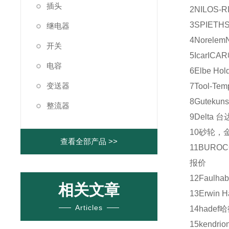
插头
2
NILOS-R
3
SPIETH
继电器
4
Norelem
开关
5
Icar
ICAR
电容
6
Elbe Hol
变送器
7
Tool-Tem
8
Gutekuns
整流器
9
Delta
台
10
砂轮，
查看全部产品 >>
11
BUROC
报价
12
Faulhab
相关文章
13
Erwin H
Articles
14
hadef
哈
15
kendrio