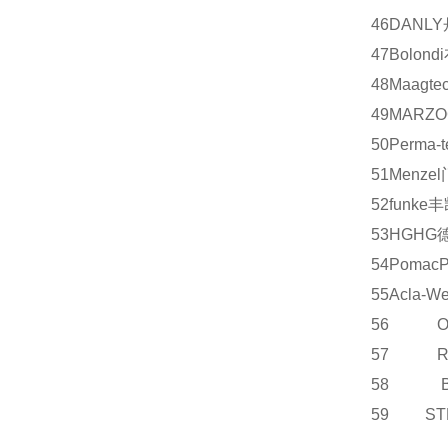
46
DANLY
47
Bolondi
48
Maagtec
49
MARZO
50
Perma-t
51
Menzel
52
funke
丰
53
HG
HG
54
Pomac
55
Acla-We
56 OE
57 R
58 B
59 S