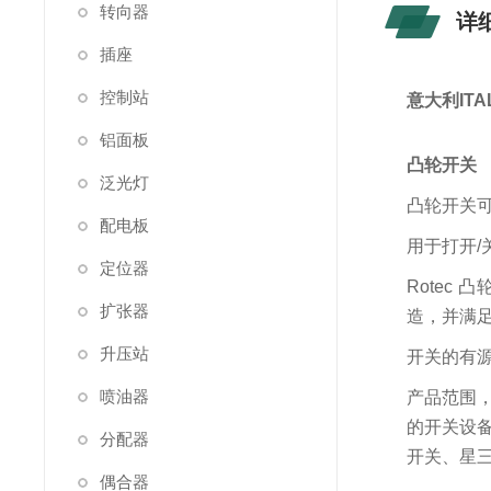
转向器
详
插座
控制站
意大利ITA
铝面板
凸轮开关
泛光灯
凸轮开关
配电板
用于打开
定位器
Rotec 
扩张器
造，并满足指
升压站
开关的有
喷油器
产品范围，从
的开关设备
分配器
开关、星
偶合器