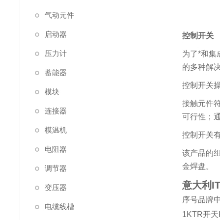
气动元件
启动器
控制开关
压力计
为了*和集
的多种解
蓄能器
控制开关操
模块
接触元件符合
连接器
可行性；
模温机
控制开关有
电阻器
该产品的
金焊盘。
调节器
意大利IT
变压器
序号
品牌
电缆线槽
1
KTR
开天