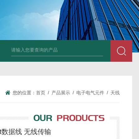
德国Baumüller b maXX 6500伺服电机
德国Bauüller b maXX
您的位置：
首页
/
产品展示
/
电子电气元件
/
天线
ect数据线 无线传输