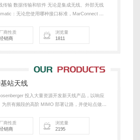
据线 无线传输 数据传输和软件 无论是集成无线、外部无线
igimatic：无论您使用哪种接口标准，MarConnect 都
厂商性质
浏览量
经销商
1811
er基站天线
 Rosenberger 投入大量资源开发新天线产品，以响应
为所有频段的高阶 MIMO 部署让路，并使站点做好
L 波段。Rosenberger 还帮助其客户应对因塔负载
提供两个甚单个天线的解决方案。
厂商性质
浏览量
经销商
2195