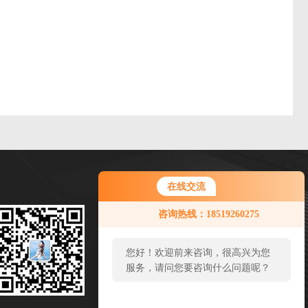
在线交流
微信扫一扫
咨询热线：18519260275
邮箱：sales65@handelsen.cn
您好！欢迎前来咨询，很高兴为您
传真：
服务，请问您要咨询什么问题呢？
地址：北京市顺义区旭辉空港中心C-1035