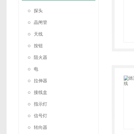
探头
晶闸管
天线
按钮
阻火器
电
拉伸器
接线盒
指示灯
信号灯
转向器