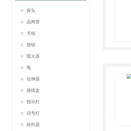
探头
晶闸管
天线
按钮
阻火器
电
拉伸器
接线盒
指示灯
信号灯
转向器