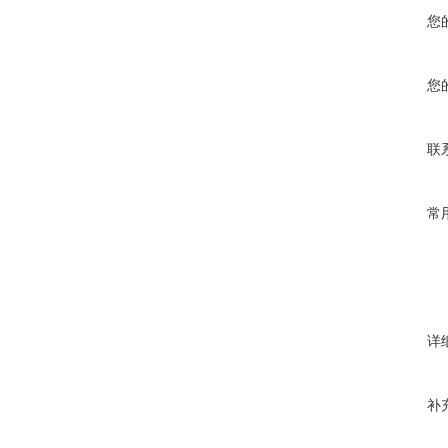
您
您
联
常
详
补