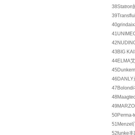
38
Statron
39
Transflui
40
grindaix
41
UNIME
42
NUDIN
43
BIG KA
44
ELMA
45
Dunker
46
DANLY
47
Bolondi
48
Maagtec
49
MARZO
50
Perma-t
51
Menzel
52
funke
丰