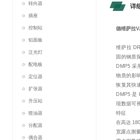
转向器
详
插座
控制站
德维萨拉V
铝面板
维萨拉 D
泛光灯
固的钢质
配电板
DMP5 
物质的影
定位器
恢复其快
扩张器
DMP5 是
升压站
现数据可
喷油器
特征
在高达 180
分配器
宽露点测量范围 -
偶合器