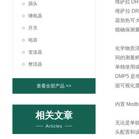
维萨拉 D
插头
维萨拉 D
继电器
器加热可大
开关
能确保测
电容
化学物质
变送器
间的测量
整流器
单独使用或与
DMP5 
据可视化
查看全部产品 >>
内置 Mod
相关文章
无论是单独使
Articles
头配置和