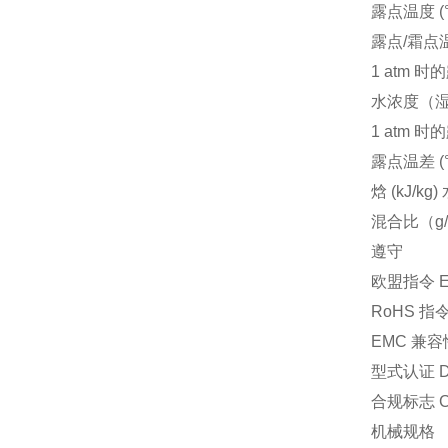
露点温度 (°
露点/霜点温度
1 atm 
水浓度（
1 atm 时
露点温差 (°
焓 (kJ/k
混合比（g/
遵守
欧盟指令 EM
RoHS 指令 
EMC 兼容
型式认证 D
合规标志 C
机械规格