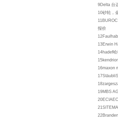
9
Delta
台
10
砂轮，
11
BUROC
报价
12
Faulhab
13
Erwin H
14
hadef
哈
15
kendrio
16
maxon m
17
Stäubli
18
zarges
z
19
MBS A
20
ECIA
EC
21
SITEM
22
Branden