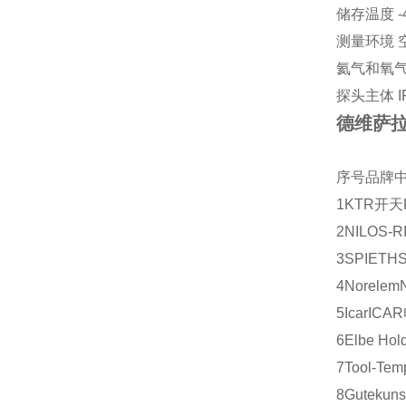
储存温度 -40 
测量环境 
氦气和氧气 
探头主体 IP
德维萨拉
序号
品牌
1
KTR
开天
2
NILOS-R
3
SPIETH
4
Norelem
5
Icar
ICAR
6
Elbe Hol
7
Tool-Tem
8
Gutekuns