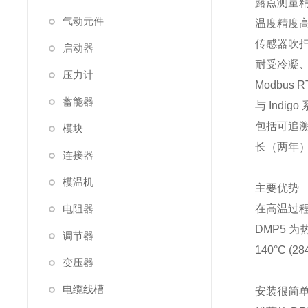
露点测量精度高达
气动元件
温度精度高达 0
传感器吹
启动器
耐受冷凝
压力计
Modbus 
蓄能器
与 Indi
包括可追
模块
长（两年
连接器
模温机
主要优势
电阻器
在高温过
DMP5 为
调节器
140°C 
变压器
电缆线槽
安装很简