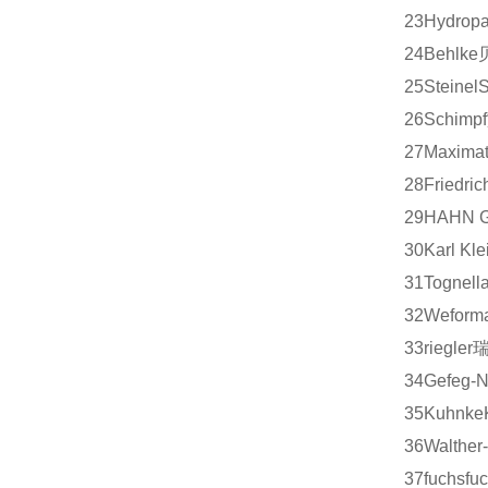
23
Hydrop
24
Behlke
25
Steinel
S
26
Schimpf
27
Maximat
28
Friedric
29
HAHN G
30
Karl Kle
31
Tognell
32
Weform
33
riegler
34
Gefeg-N
35
Kuhnke
36
Walther
37
fuchs
fu