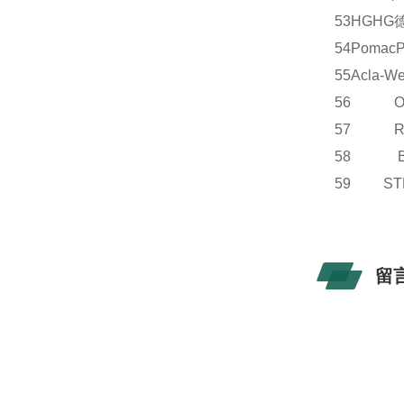
53
HG
HG
54
Pomac
55
Acla-We
56 OE
57 R
58 B
59 S
留