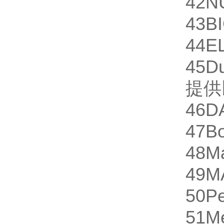
42
N
43
B
44
E
45
D
提供
46
D
47
Bo
48
M
49
M
50
Pe
51
M