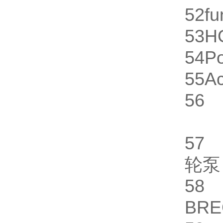
52
fu
53
H
54
P
55
A
56
5
轮
5
BR