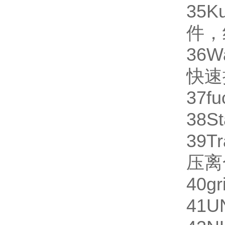
35
K
件，
36
W
快速
37
fu
38
St
39
Tr
压离
40
gr
41
U