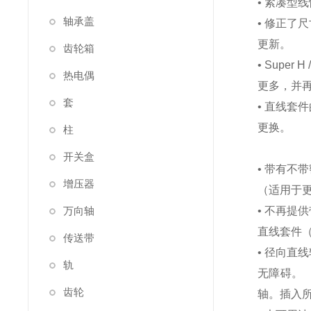
• 紧凑型线性
轴承盖
• 修正了尺寸
更新。
齿轮箱
• Super 
热电偶
更多，并
套
• 直线套件的
更换。
柱
开关盒
• 带有不带密
增压器
（适用于
万向轴
• 不再提供
直线套件（R
传送带
• 径向直线轴
轨
无障碍。 （
齿轮
轴。插入