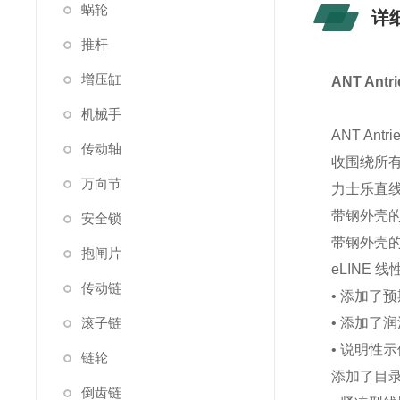
蜗轮
详
推杆
增压缸
ANT Ant
机械手
ANT A
传动轴
收围绕所
万向节
力士乐直
带钢外壳的
安全锁
带钢外壳的
抱闸片
eLINE 
传动链
• 添加了
滚子链
• 添加了
• 说明性
链轮
添加了目
倒齿链