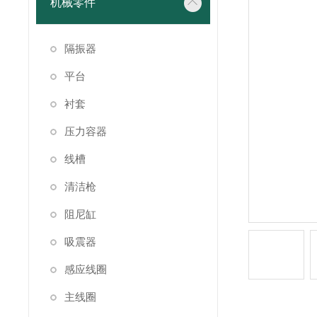
机械零件
隔振器
平台
衬套
压力容器
线槽
清洁枪
阻尼缸
吸震器
感应线圈
主线圈