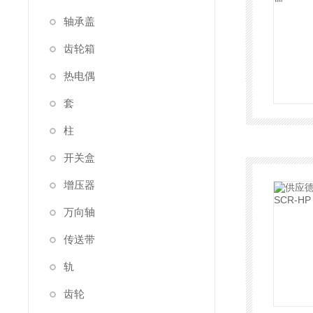
轴承盖
齿轮箱
热电偶
套
柱
开关盒
增压器
万向轴
传送带
轨
齿轮