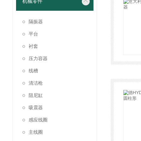
机械零件
隔振器
平台
衬套
压力容器
线槽
清洁枪
阻尼缸
吸震器
感应线圈
主线圈