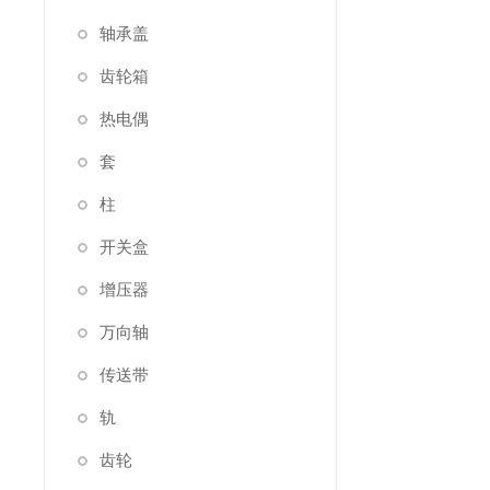
轴承盖
齿轮箱
热电偶
套
柱
开关盒
增压器
万向轴
传送带
轨
齿轮