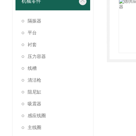
机械零件
隔振器
平台
衬套
压力容器
线槽
清洁枪
阻尼缸
吸震器
感应线圈
主线圈