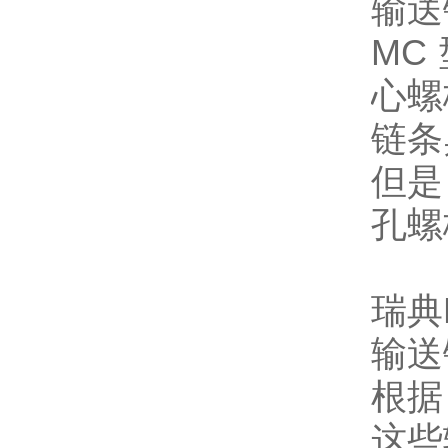
输送
MC 
心螺
链条
但是
孔螺
瑞典K
输送
根据 
这些