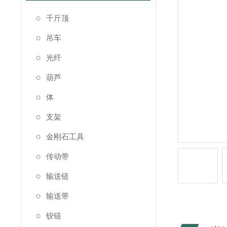
千斤顶
吊车
光纤
葫芦
体
支架
金刚石工具
传动带
输送链
输送带
铰链