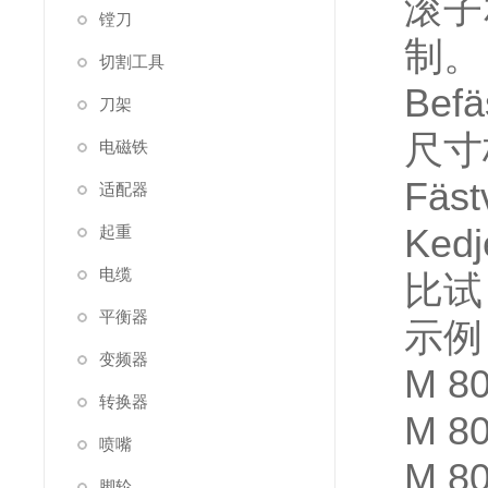
滚子
镗刀
制。
切割工具
Befä
刀架
尺寸标
电磁铁
Fäst
适配器
Kedj
起重
电缆
比试
平衡器
示例：
变频器
M 8
转换器
M 80
喷嘴
M 80
脚轮