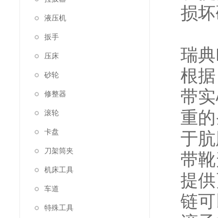
损坏
液压机
扳手
瑞典K
压床
根据 
砂轮
带实
修整器
重的
滚轮
卡盘
于肮
刀架筒夹
带靴
机床工具
提供
车道
链可
特殊工具