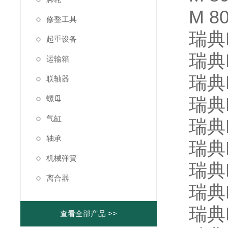
M 8
修整工具
瑞典K
起重设备
瑞典K
运输箱
瑞典K
联轴器
螺母
瑞典K
气缸
瑞典K
轴承
瑞典K
机械弹簧
瑞典K
离合器
瑞典K
瑞典K
查看全部产品 >>