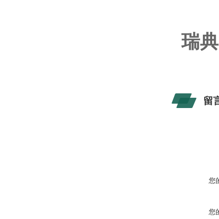
瑞典
留
您
您