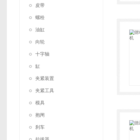
皮带
螺栓
油缸
向轮
十字轴
缸
夹紧装置
夹紧工具
模具
抱闸
刹车
拉拔器