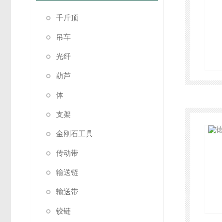
千斤顶
吊车
光纤
葫芦
体
支架
金刚石工具
传动带
输送链
输送带
铰链