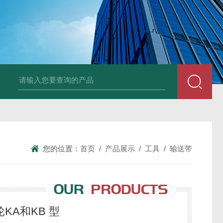
德国Baumüller b maXX 6500伺服电机
德国Bauüller b maXX
您的位置：
首页
/
产品展示
/
工具
/
输送带
KA和KB 型