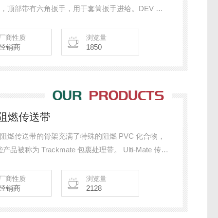
辊，顶部带有六角扳手，用于套筒扳手进给。DEV 适
直应用中使用线材、管材和电缆的操作，并按照高质
用手轮操作的螺杆，在紧凑的包装中获得的夹紧力和拉
厂商性质
浏览量
经销商
1850
t阻燃传送带
带 阻燃传送带的骨架充满了特殊的阻燃 PVC 化合物，
ackmate 包裹处理带。 Ulti-Mate 传送
提供耐磨性和耐化学性，适用于数字切割台、包装处
厂商性质
浏览量
经销商
2128