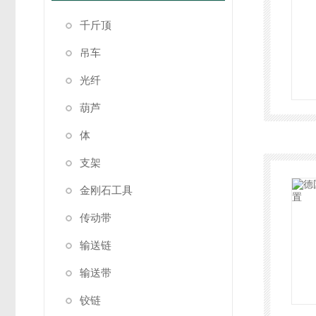
千斤顶
吊车
光纤
葫芦
体
支架
金刚石工具
传动带
输送链
输送带
铰链