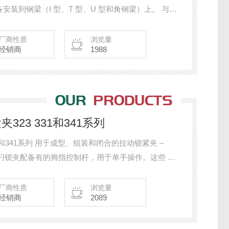
装到钢梁（I 型、T 型、U 型和角钢梁）上。 与万
齐的连接。 可用作安装横杆和固定悬臂结构的单个安
CS 1 也可以沿着 41 系列 Sikla 通道的开口滑
厂商性质
浏览量
经销商
1988
323 331和341系列
31和341系列 用于成型、组装和闭合的拉动锁紧夹 –
 系列拉动闩锁夹配备有的拇指控制杆，用于单手操作。这些 U
estaco® Toggle Lock Plus™ 版本可用。常见
型、组装和封闭。
厂商性质
浏览量
经销商
2089