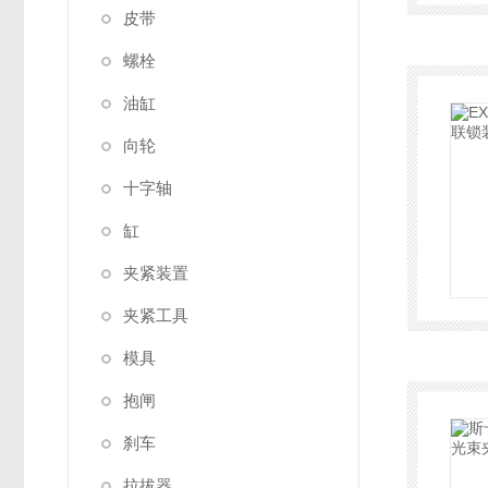
皮带
螺栓
油缸
向轮
十字轴
缸
夹紧装置
夹紧工具
模具
抱闸
刹车
拉拔器