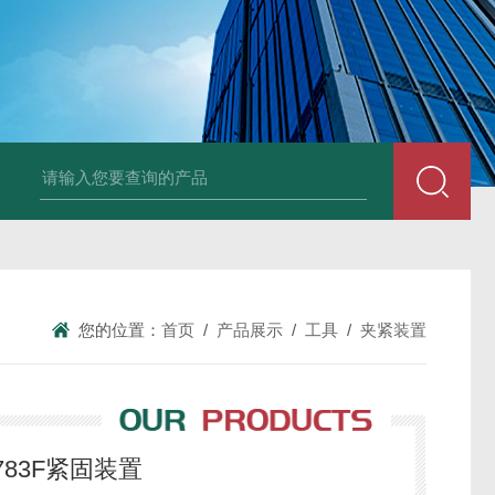
德国Baumüller b maXX 6500伺服电机
德国Bauüller b maXX
您的位置：
首页
/
产品展示
/
工具
/
夹紧装置
3L783F紧固装置