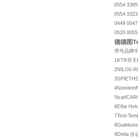
0554 3385
0554 3323
0449 0047
0520 0055
德德图Te
序号
品牌
1
KTR
开天
2
NILOS-R
3
SPIETH
4
Norelem
5
Icar
ICAR
6
Elbe Hol
7
Tool-Tem
8
Gutekuns
9
Delta
台