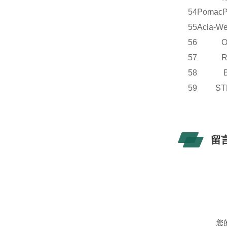
54
Pomac
55
Acla-We
56 OE
57 R
58 B
59 S
留
您