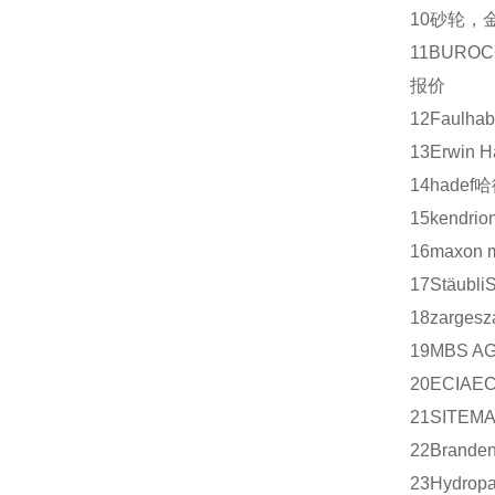
10
砂轮，
11
BUROC
报价
12
Faulhab
13
Erwin H
14
hadef
哈
15
kendrio
16
maxon m
17
Stäubli
18
zarges
z
19
MBS A
20
ECIA
EC
21
SITEM
22
Branden
23
Hydrop