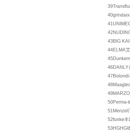
39
Transflui
40
grindaix
41
UNIME
42
NUDIN
43
BIG KA
44
ELMA
45
Dunker
46
DANLY
47
Bolondi
48
Maagtec
49
MARZO
50
Perma-t
51
Menzel
52
funke
丰
53
HG
HG