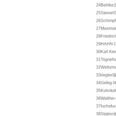
24
Behlke
25
Steinel
S
26
Schimpf
27
Maximat
28
Friedric
29
HAHN G
30
Karl Kle
31
Tognell
32
Weform
33
riegler
34
Gefeg-N
35
Kuhnke
36
Walther
37
fuchs
fu
38
Statron