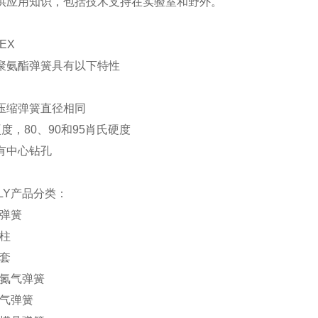
供应用知识，包括技术支持在实验室和野外。
EX
聚氨酯弹簧具有以下特性
压缩弹簧直径相同
度，80、90和95肖氏硬度
有中心钻孔
LY产品分类：
Y弹簧
Y柱
Y套
Y氮气弹簧
Y气弹簧