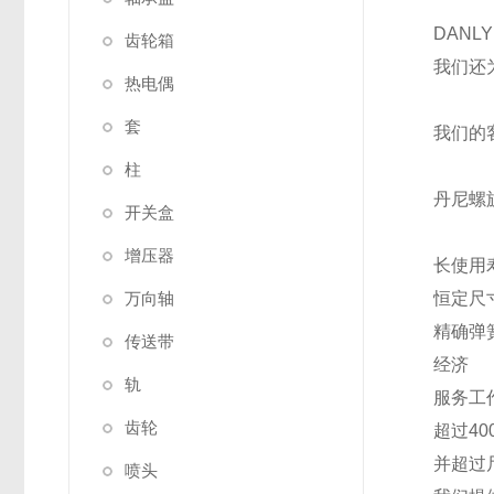
DANL
齿轮箱
我们还
热电偶
套
我们的
柱
丹尼螺
开关盒
增压器
长使用
万向轴
恒定尺
精确弹
传送带
经济
轨
服务工
齿轮
超过4
并超过
喷头