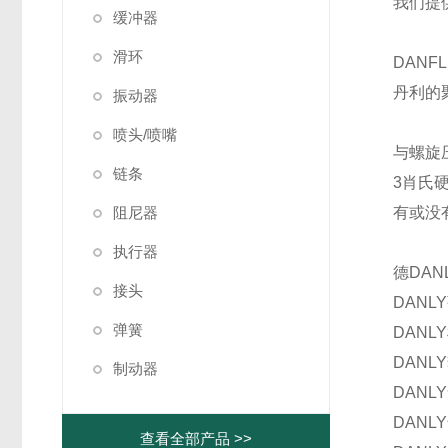
我们提
缓冲器
滑环
DANFL
丹利的
振动器
喷头/喷嘴
与螺旋
链条
3肖氏硬
阻尼器
有或没
执行器
德DAN
接头
DANL
弹簧
DANL
DANL
制动器
DANL
DANL
查看全部产品 >>