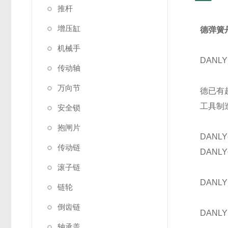
推杆
增压缸
德弹簧
机械手
DAN
传动轴
万向节
德已有
工具制
安全锁
抱闸片
DAN
传动链
DAN
滚子链
DAN
链轮
倒齿链
DANL
轴承盖