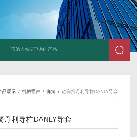
德国Baumüller b maXX 6500伺服电机
德国Bauüller b maXX
产品展示
/
机械零件
/
弹簧
/
德弹簧丹利导柱DANLY导套
簧丹利导柱DANLY导套