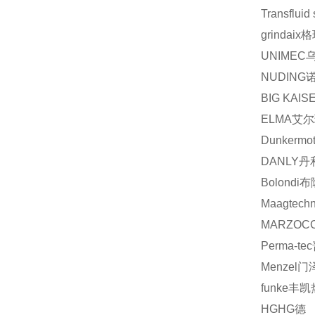
Transfluid 
grindaix
格
UNIMEC
NUDING
BIG KAIS
ELMA
艾尔
Dunkermot
DANLY
丹
Bolondi
布
Maagtechn
MARZOCC
Perma-tec
Menzel
门
funke
丰凯
HG
HG
德