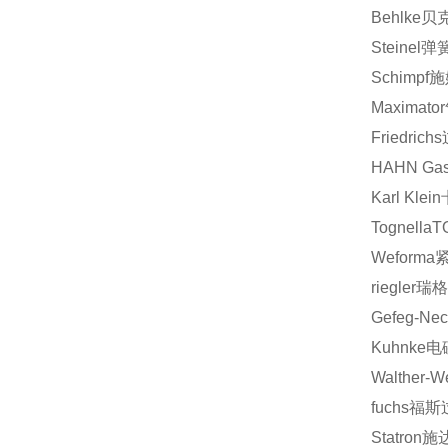
Behlke
贝
Steinel
弹
Schimpf
施
Maximator
Friedrichs
HAHN Gas
Karl Klein
Tognella
T
Weforma
riegler
瑞
Gefeg-Nec
Kuhnke
电
Walther-
fuchs
福斯
Statron
施