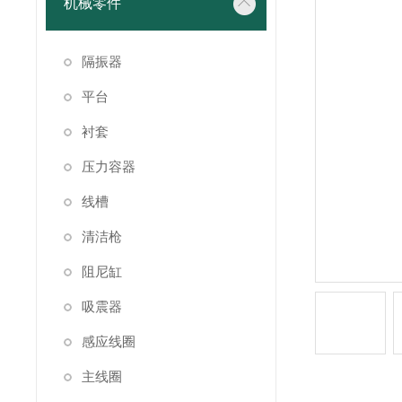
机械零件
隔振器
平台
衬套
压力容器
线槽
清洁枪
阻尼缸
吸震器
感应线圈
主线圈