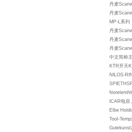
丹麦Scanwi
丹麦Scanwi
MP-L系列
丹麦Scanwi
丹麦Scanwi
丹麦Scanwi
中文简称
KTR
开天
NILOS-RI
SPIETH
S
Norelem
N
ICAR
电容
Elbe Hold
Tool-Temp
Gutekunst