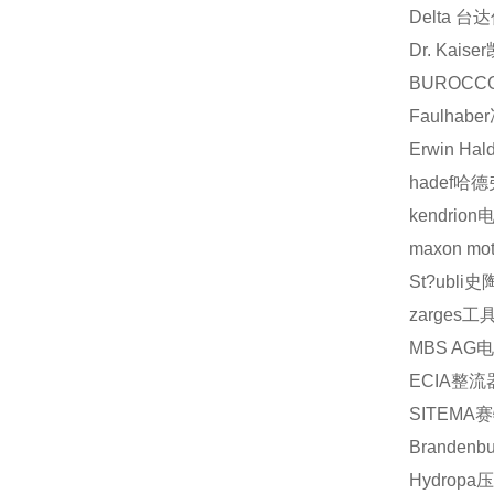
Delta
台达
Dr. Kaiser
BUROCC
Faulhaber
Erwin Hal
hadef
哈德
kendrion
maxon mot
St?ubli
史
zarges
工
MBS AG
ECIA
整流
SITEMA
赛
Brandenbu
Hydropa