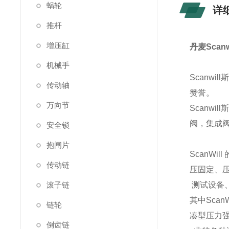
蜗轮
详
推杆
增压缸
丹麦Scan
机械手
Scanw
传动轴
赞誉。
万向节
Scanw
阀，集成
安全锁
抱闸片
ScanW
传动链
压固定、
滚子链
测试设备、
其中Sca
链轮
凑型压力
倒齿链