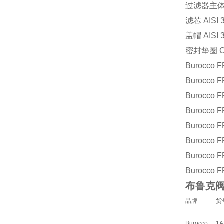
过滤器主体 A
滤芯 AISI 
盖帽 AISI 
密封垫圈 CA
Burocco
F
Burocco
F
Burocco
F
Burocco
F
Burocco
F
Burocco
F
Burocco
F
Burocco
F
布鲁克阀
品牌
货
Burocco
1A