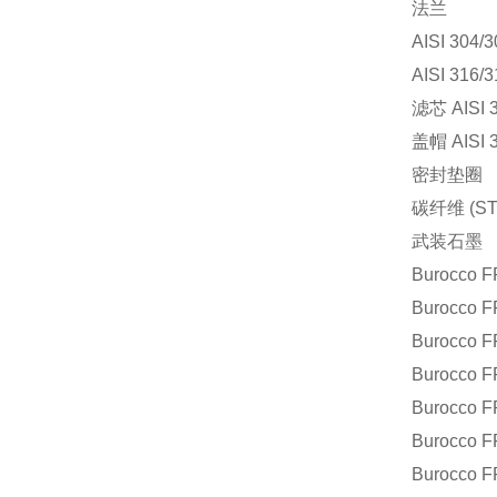
法兰
AISI 30
AISI 316/
滤芯 AISI 
盖帽 AISI 
密封垫圈
碳纤维 (ST
武装石墨
Burocco
F
Burocco
F
Burocco
F
Burocco
F
Burocco
F
Burocco
F
Burocco
F