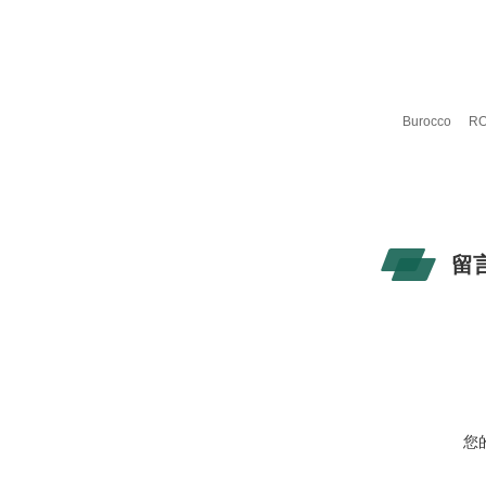
Burocco
RO
留
您