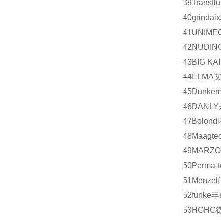
39
Transflui
40
grindaix
41
UNIME
42
NUDIN
43
BIG KA
44
ELMA
45
Dunker
46
DANLY
47
Bolondi
48
Maagtec
49
MARZO
50
Perma-t
51
Menzel
52
funke
丰
53
HG
HG