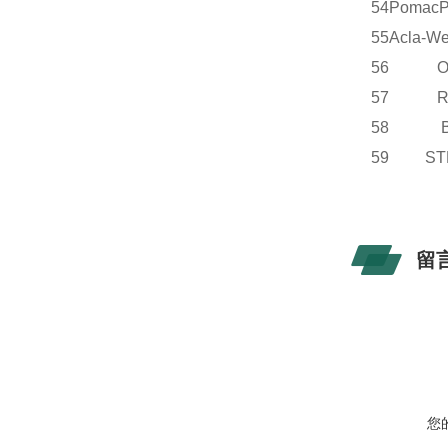
54
Pomac
55
Acla-We
56 OE
57 R
58 B
59 S
留
您