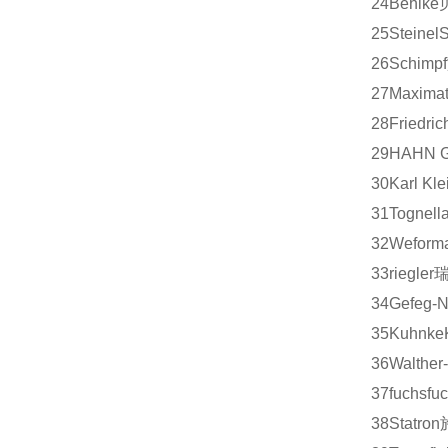
24
Behlke
25
Steinel
S
26
Schimpf
27
Maximat
28
Friedric
29
HAHN G
30
Karl Kle
31
Tognell
32
Weform
33
riegler
34
Gefeg-N
35
Kuhnke
36
Walther
37
fuchs
fu
38
Statron