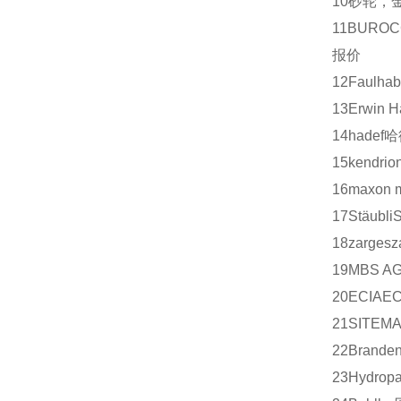
10
砂轮，
11
BUROC
报价
12
Faulhab
13
Erwin H
14
hadef
哈
15
kendrio
16
maxon m
17
Stäubli
18
zarges
z
19
MBS A
20
ECIA
EC
21
SITEM
22
Branden
23
Hydrop