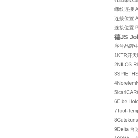
螺纹连接 A
连接位置 
连接位置 
德JS J
序号
品牌
1
KTR
开天
2
NILOS-R
3
SPIETH
4
Norelem
5
Icar
ICAR
6
Elbe Hol
7
Tool-Tem
8
Gutekuns
9
Delta
台