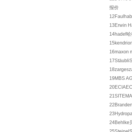
报价
12
Faulhab
13
Erwin H
14
hadef
哈
15
kendrio
16
maxon m
17
Stäubli
18
zarges
z
19
MBS A
20
ECIA
EC
21
SITEM
22
Branden
23
Hydrop
24
Behlke
25
Steinel
S