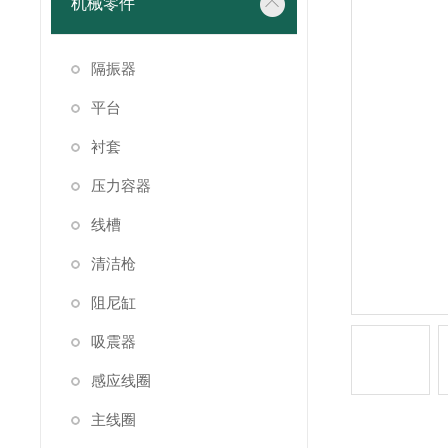
机械零件
隔振器
平台
衬套
压力容器
线槽
清洁枪
阻尼缸
吸震器
感应线圈
主线圈