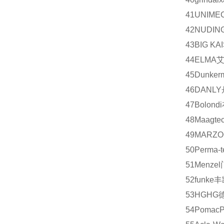
41
UNIME
42
NUDIN
43
BIG KA
44
ELMA
45
Dunker
46
DANLY
47
Bolondi
48
Maagtec
49
MARZO
50
Perma-t
51
Menzel
52
funke
丰
53
HG
HG
54
Pomac