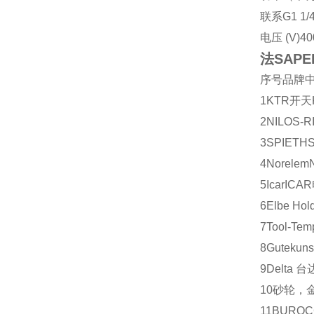
联系
G1 1/
电压 (V)
40
法SAP
序号
品牌
1
KTR
开天
2
NILOS-R
3
SPIETH
4
Norelem
5
Icar
ICAR
6
Elbe Hol
7
Tool-Tem
8
Gutekuns
9
Delta
台
10
砂轮，
11
BUROC