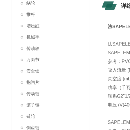
蜗轮
详
推杆
增压缸
法SAPE
机械手
法SAPE
传动轴
SAPELE
万向节
参考：PVCA
吸入流量 (M
安全锁
真空度 (mb
抱闸片
功率（千
传动链
联系
G2"1/
滚子链
电压 (V)
40
链轮
SAPELE
倒齿链