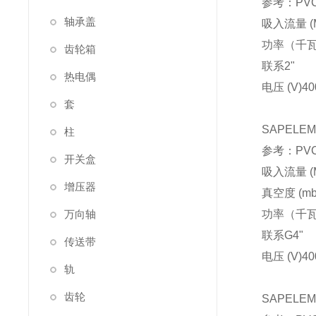
参考：PVCA
轴承盖
吸入流量 (M
功率（千
齿轮箱
联系
2"
热电偶
电压 (V)
40
套
SAPELE
柱
参考：PVCA
开关盒
吸入流量 (M
增压器
真空度 (mb
万向轴
功率（千
联系
G4"
传送带
电压 (V)
40
轨
齿轮
SAPELE