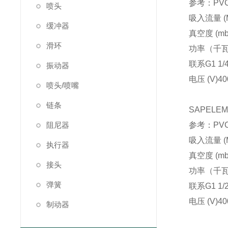
参考：PVCA
喷头
吸入流量 (M
缓冲器
真空度 (mb
滑环
功率（千
联系
G1 1/
振动器
电压 (V)
40
喷头/喷嘴
链条
SAPELE
阻尼器
参考：PVCA
吸入流量 (M
执行器
真空度 (mb
接头
功率（千
弹簧
联系
G1 1/
电压 (V)
40
制动器