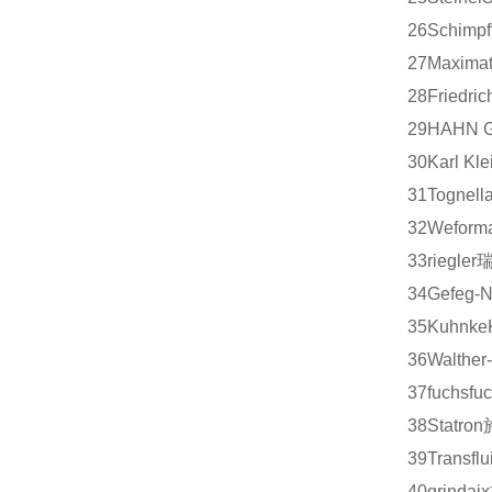
26
Schimpf
27
Maximat
28
Friedric
29
HAHN G
30
Karl Kle
31
Tognell
32
Weform
33
riegler
34
Gefeg-N
35
Kuhnke
36
Walther
37
fuchs
fu
38
Statron
39
Transflui
40
grindaix