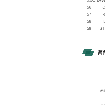
55
Acla-We
56 OE
57 R
58 B
59 S
留
您