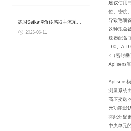
建议使用
位、密度
导致毛细
德国Seika倾角传感器主流系列技术特点及应用场景解析
这种现象被
2026-06-11
送器配备
100、A 
×（密封
Aplisens
智
Aplisens
测量系统
高压变送
元功能默
将此分配
中央单元的