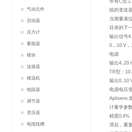
带有C型工
气动元件
组的变送器
当测量液
启动器
目录的下
压力计
输出信号4
蓄能器
0…10 V
电源
模块
输出4..20
连接器
TR型：10.
模温机
输出0..10 
电阻器
电源电压变
Aplisens
调节器
计量学参
变压器
精度0,4%
电缆线槽
滞后，重复