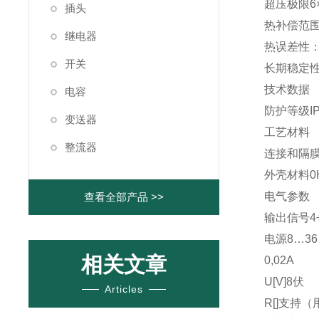
超压极限6
插头
热补偿范围0
继电器
热误差性：0
开关
长期稳定性0
技术数据
电容
防护等级IP
变送器
工艺材料
整流器
连接和隔膜0
外壳材料0H
电气参数
查看全部产品 >>
输出信号4
电源8…36
相关文章
0,02A
U[V]8伏
Articles
R[]支持
（