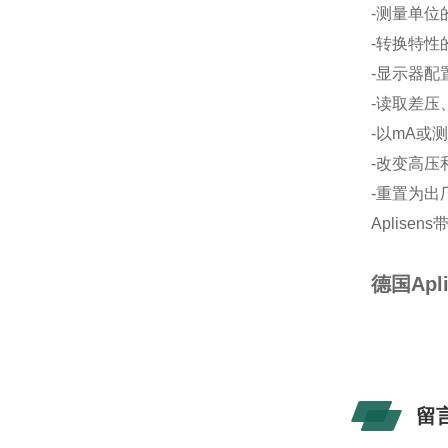
-测量单位
-转换特性
-显示器配
-读取差
-以mA或
-改变高压
-重置为出
Aplisens
德国Apl
留