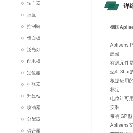
转向器
详
插座
控制站
德国Apli
铝面板
Aplisens
泛光灯
建设
配电板
有源元件
达413b
定位器
根据应用的
扩张器
标定
升压站
电位计可
喷油器
安装
带有GP
分配器
Aplise
偶合器