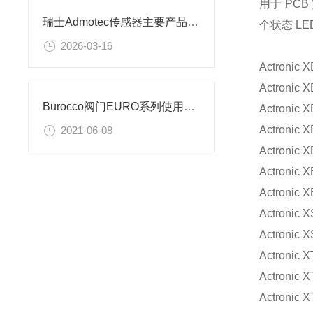
用于 PCB
瑞士Admotec传感器主要产品及应用场景解析
个状态 LE
2026-03-16
Actronic
X
Actronic
X
Burocco阀门EURO系列使用事项
Actronic
X
Actronic
X
2021-06-08
Actronic
X
Actronic
X
Actronic
X
Actronic
X
Actronic
X
Actronic
X
Actronic
X
Actronic
X