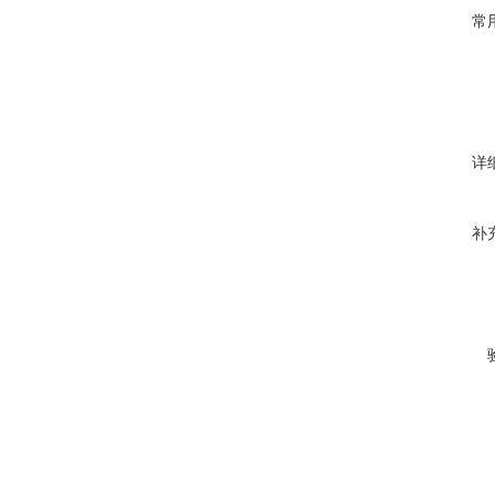
常
详
补