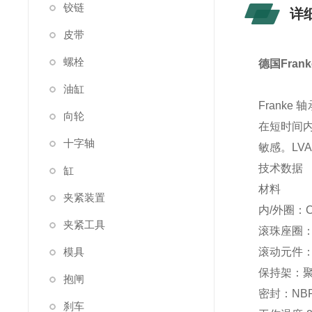
铰链
详
皮带
螺栓
德国Fran
油缸
Frank
向轮
在短时间
十字轴
敏感。LV
技术数据
缸
材料
夹紧装置
内/外圈：C
夹紧工具
滚珠座圈
模具
滚动元件
保持架：
抱闸
密封：NB
刹车