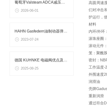
葡萄牙Valsteam ADCA减压阀技术特征及应用场景解析
高圆周速
们对冲击
2026-06-01
护运行，
材料
HAHN Gasfedern油制动器弹簧介绍
内环/外环：
滚珠座圈
2023-07-24
滚动元件
笼：聚酰
密封：NB
德国 KUHNKE 电磁阀优点及技术指导
工作温度-2
2025-08-25
外围速度20
润滑油
壳牌Gadus 
重新润滑
通过符合DI