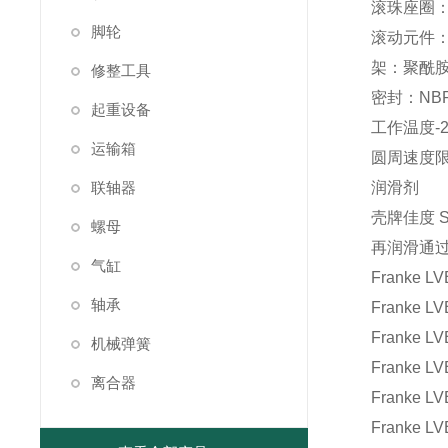
滚珠座圈
脚轮
滚动元件：
架：聚酰
修整工具
密封：NB
起重设备
工作温度-20
运输箱
圆周速度限度
联轴器
润滑剂
壳牌佳度 S3
螺母
再润滑通过符
气缸
Franke LV
轴承
Franke LV
Franke LV
机械弹簧
Franke LV
离合器
Franke LV
Franke LV