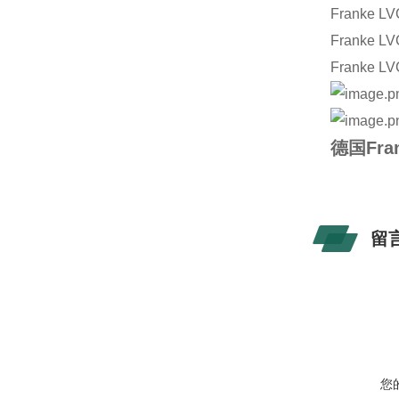
Franke LV
Franke LV
Franke LV
德国Fra
留
您