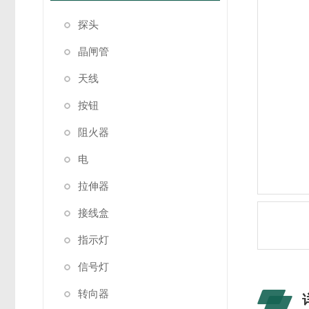
探头
晶闸管
天线
按钮
阻火器
电
拉伸器
接线盒
指示灯
信号灯
转向器