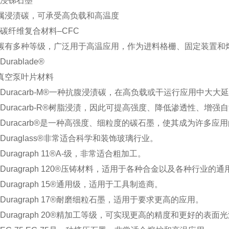
x
浸锑石墨
属浸渍碳，可承受高负载和高温度
x
碳纤维复合材料–CFC
碳有多种等级，广泛用于高温应用，作为进料格栅、固定装置和
x
Dura
blade®
真空泵叶片材料
x
Duracarb-M®一种抗腹浸渍碳，在高负载或干运行应用中大
x
Duracarb-R®树脂浸渍，因此可提高强度、降低渗透性、增
x
Duracarb®是一种高强度、细粒度的碳石墨，使其成为许多应
x
Duraglass®非常适合科学和装饰玻璃行业。
x
Duragraph 11®A-级
，非常适合粗加工。
ex Duragraph 120®压铸材料，适用于各种合金以及各种行业的
x
Duragraph 15®通用级，适用于工具制造商。
x
Duragraph 17®耐磨细粒石墨，适用于要求更高的应用。
x
Duragraph 20®精加工等级，可实现更高的精度和更好的表面