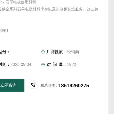
dex 石墨电极使用材料
ex 提供全系列石墨电极材料库存以及的电极制造服务。这些包
削
形铣削
削
ess 和 diaform 附件辅助成形磨削
削
型号：
厂商性质：
经销商
专家工程师与一系列的石墨材料和设备相结合，使我们能够
时间：
2025-09-04
访 问 量：
1922
灵活和全面的设施。因此，我们可以满足批量生产的重复电
次性"类型的塑料模具和锻造模具
18519260275
立即咨询
联系电话：