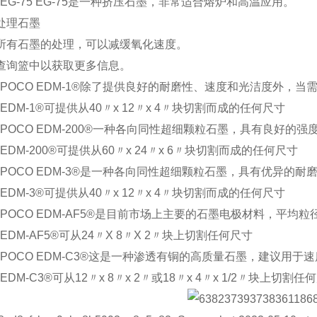
x
EG-75 EG-75是一种挤压石墨，非常适合熔炉和高温应用。
处理石墨
所有石墨的处理，可以减缓氧化速度。
查询篮中以获取更多信息。
x
POCO EDM-1®
除了提供良好的耐磨性、速度和光洁度外，当
x
EDM-1®可提供从40〃x 12〃x 4〃块切割而成的任何尺寸
x
POCO EDM-200®一种各向同性超细颗粒石墨，具有良好的
x
EDM-200®可提供从60〃x 24〃x 6〃块切割而成的任何尺寸
x
POCO EDM-3®是一种各向同性超细颗粒石墨，具有优异的
x
EDM-3®可提供从40〃x 12〃x 4〃块切割而成的任何尺寸
x
POCO EDM-AF5®是目前市场上主要的石墨电极材料，平均
x
EDM-AF5®可从24〃X 8〃X 2〃块上切割任何尺寸
x
POCO EDM-C3®这是一种渗透有铜的高质量石墨，建议用
x
EDM-C3®可从12〃x 8〃x 2〃或18〃x 4〃x 1/2〃块上切割任