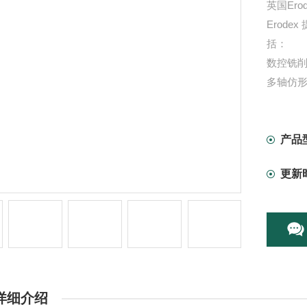
英国Ero
Erod
括：
数控铣
多轴仿
数控磨
optidr
数控车
产品
我们的
更新
提供、
极或“一
详细介绍