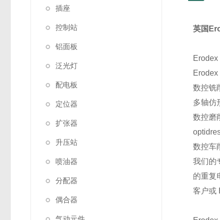
插座
控制站
英国Er
铝面板
Erode
泛光灯
Ero
配电板
数控铣
多轴仿
定位器
数控磨
扩张器
optid
升压站
数控车
喷油器
我们的
的重复电
分配器
客户或 
偶合器
气动元件