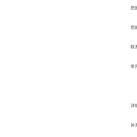
您
您
联
常
详
补