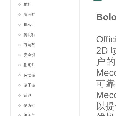
推杆
Bo
增压缸
机械手
传动轴
Off
万向节
2D
安全锁
户的
抱闸片
Me
传动链
可靠
滚子链
Me
链轮
以提
倒齿链
轴承盖