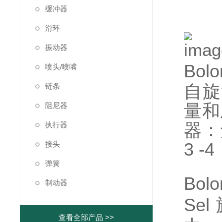
缓冲器
滑环
振动器
Bolo
喷头/喷嘴
自旋
链条
量和压
阻尼器
器：
执行器
3 
接头
弹簧
Bolo
制动器
Se
查看全部产品 >>