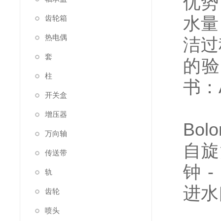
优势
水量
齿轮箱
热电偶
洁过
套
的验证
柱
书：A
开关盒
增压器
Bolo
万向轴
自旋
传送带
钟 
轨
进水
齿轮
喷头