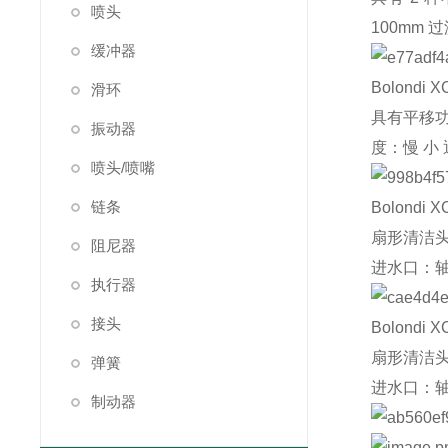
喷头
100mm
缓冲器
Bolondi
X
滑环
具有平移功能
振动器
度：慢 小
喷头/喷嘴
链条
Bolondi
X
扇形清洁头 材
阻尼器
进水口：轴
执行器
接头
Bolondi
X
扇形清洁头 材
弹簧
进水口：轴
制动器