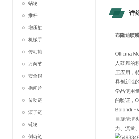
蜗轮
详
推杆
增压缸
布隆迪喷嘴B
机械手
传动轴
Offici
人鼓舞的积极
万向节
压应用，特别
安全锁
具创新性
抱闸片
学品使用
传动链
的验证，Off
Bolondi
F
滚子链
自旋清洁头，具
链轮
力、流量、
倒齿链