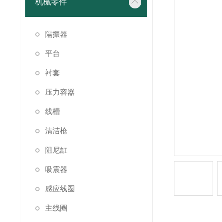
机械零件
隔振器
平台
衬套
压力容器
线槽
清洁枪
阻尼缸
吸震器
感应线圈
主线圈