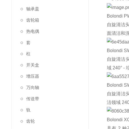
轴承盖
Bolondi
P
齿轮箱
自旋清洁头，
热电偶
面清洁和洗
套
Bolondi
S
柱
自旋清洁头，
开关盒
域 240°
增压器
Bolondi
S
万向轴
自旋清洁头，
传送带
洁领域 24
轨
Bolondi
X
齿轮
具有 2 种