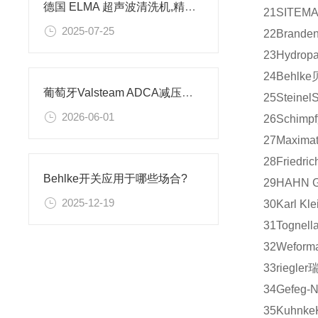
德国 ELMA 超声波清洗机,精密清洗技术
21
SITEM
2025-07-25
22
Branden
23
Hydrop
24
Behlke
葡萄牙Valsteam ADCA减压阀技术特征及应用场景解析
25
Steinel
S
2026-06-01
26
Schimpf
27
Maximat
28
Friedric
Behlke开关应用于哪些场合?
29
HAHN G
2025-12-19
30
Karl Kle
31
Tognell
32
Weform
33
riegler
34
Gefeg-N
35
Kuhnke