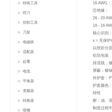
特殊工具
16 AWG：1
芯绝缘：
镗刀
26 - 20
切割工具
18 - 16
刀架
核心识别
x = 无保
电磁铁
以绞距分
适配器
铝箔包装
起重
排流线，
屏蔽：镀锡
电缆
外护套：PVC
平衡器
护套颜色
变频器
特性
转换器
耐：油、
制造过程
喷嘴