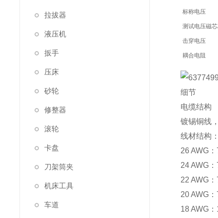
标称电压
拉拔器
测试电压磁芯
液压机
击穿电压
扳手
耦合电阻
压床
小弯曲半径
砂轮
细节
电缆结构
修整器
镀锡铜线，
滚轮
线材结构
卡盘
26 AWG：7
24 AWG：7
刀架筒夹
22 AWG：7
机床工具
20 AWG：7
车道
18 AWG：1