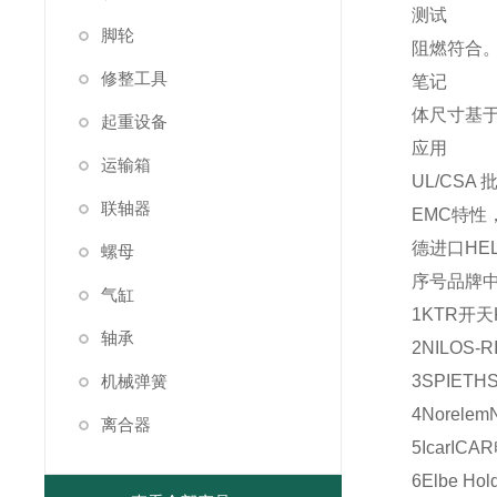
测试
脚轮
阻燃符合。符合 
修整工具
笔记
体尺寸基于
起重设备
应用
运输箱
UL/CS
联轴器
EMC特
德进口HEL
螺母
序号
品牌
气缸
1
KTR
开天
轴承
2
NILOS-R
机械弹簧
3
SPIETH
4
Norelem
离合器
5
Icar
ICAR
6
Elbe Hol