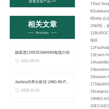
查看全部产品 >>
7
Tool-Tem
8
Gutekuns
9
Delta
台
相关文章
10
砂轮，
Articles
11
BUROC
报价
12
Faulhab
德原进口REISSMANN电缆介绍
13
Erwin H
2021-09-23
14
hadef
哈
15
kendrio
16
maxon m
Janitza功率分析仪 UMG 96-PA介绍
17
Stäubli
2023-10-13
18
zarges
z
19
MBS A
20
ECIA
EC