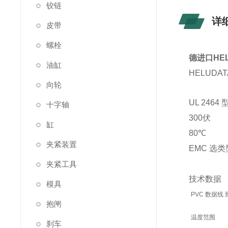
铰链
详
皮带
螺栓
德进口HEL
油缸
HELUDATA
向轮
UL 2464 
十字轴
300伏
缸
80℃
夹紧装置
EMC 选类
夹紧工具
技术数据
模具
PVC 数据线 到 
抱闸
温度范围
刹车