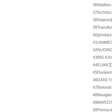
36
Walther
37
fuchs
fu
38
Statron
39
Transflui
40
grindaix
41
UNIME
42
NUDIN
43
BIG KA
44
ELMA
45
Dunker
46
DANLY
47
Bolondi
48
Maagtec
49
MARZO
50
Perma-t