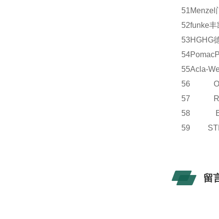
51
Menzel
52
funke
丰
53
HG
HG
54
Pomac
55
Acla-We
56 OE
57 R
58 B
59 S
留